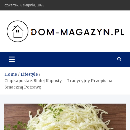
Skip
czwartek, 6 sierpnia, 2026
to
content
Dom-Magazyn.pl
Home
Lifestyle
Ciapkapusta z Białej Kapusty – Tradycyjny Przepis na
Smaczną Potrawę