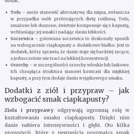
dodać:
Tofu
– może stanowić alternatywę dla mięsa, zwłaszcza
w przypadku osób preferujących dietę roślinną. Tofu,
smażone lub duszone, świetnie komponuje się z kapustą,
wchłaniając jej smaki i nadając daniu lekkości.
Soczewica
– gotowana soczewica to doskonały sposób
na wzbogacenie ciapkapusty o dodatkowe białko. Jest to
dodatek, który sprawia, że danie staje się bardziej sycące,
a jednocześnie nie traci na lekkiej konsystencji.
Orzechy
– w szczególności orzechy włoskie lub laskowe.
Ich chrupiąca struktura stanowi kontrast dla miękkiej
kapusty, a przy tym dodaje daniu wyjątkowego smaku.
Dodatki z ziół i przypraw – jak
wzbogacić smak ciapkapusty?
Zioła i przyprawy
odgrywają ogromną rolę w
kształtowaniu smaku ciapkapusty. Dzięki nim
danie nabiera intensywności i głębi. Oto kilka
propozycji, które z pewnością urozmaicą smak