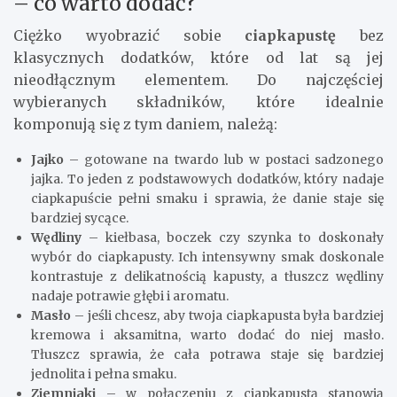
– co warto dodać?
Ciężko wyobrazić sobie
ciapkapustę
bez
klasycznych dodatków, które od lat są jej
nieodłącznym elementem. Do najczęściej
wybieranych składników, które idealnie
komponują się z tym daniem, należą:
Jajko
– gotowane na twardo lub w postaci sadzonego
jajka. To jeden z podstawowych dodatków, który nadaje
ciapkapuście pełni smaku i sprawia, że danie staje się
bardziej sycące.
Wędliny
– kiełbasa, boczek czy szynka to doskonały
wybór do ciapkapusty. Ich intensywny smak doskonale
kontrastuje z delikatnością kapusty, a tłuszcz wędliny
nadaje potrawie głębi i aromatu.
Masło
– jeśli chcesz, aby twoja ciapkapusta była bardziej
kremowa i aksamitna, warto dodać do niej masło.
Tłuszcz sprawia, że cała potrawa staje się bardziej
jednolita i pełna smaku.
Ziemniaki
– w połączeniu z ciapkapustą stanowią