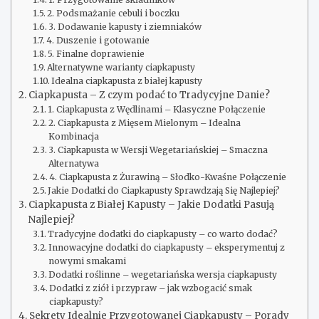
2. Podsmażanie cebuli i boczku
3. Dodawanie kapusty i ziemniaków
4. Duszenie i gotowanie
5. Finalne doprawienie
Alternatywne warianty ciapkapusty
Idealna ciapkapusta z białej kapusty
Ciapkapusta – Z czym podać to Tradycyjne Danie?
1. Ciapkapusta z Wędlinami – Klasyczne Połączenie
2. Ciapkapusta z Mięsem Mielonym – Idealna
Kombinacja
3. Ciapkapusta w Wersji Wegetariańskiej – Smaczna
Alternatywa
4. Ciapkapusta z Żurawiną – Słodko-Kwaśne Połączenie
Jakie Dodatki do Ciapkapusty Sprawdzają Się Najlepiej?
Ciapkapusta z Białej Kapusty – Jakie Dodatki Pasują
Najlepiej?
Tradycyjne dodatki do ciapkapusty – co warto dodać?
Innowacyjne dodatki do ciapkapusty – eksperymentuj z
nowymi smakami
Dodatki roślinne – wegetariańska wersja ciapkapusty
Dodatki z ziół i przypraw – jak wzbogacić smak
ciapkapusty?
Sekrety Idealnie Przygotowanej Ciapkapusty – Porady