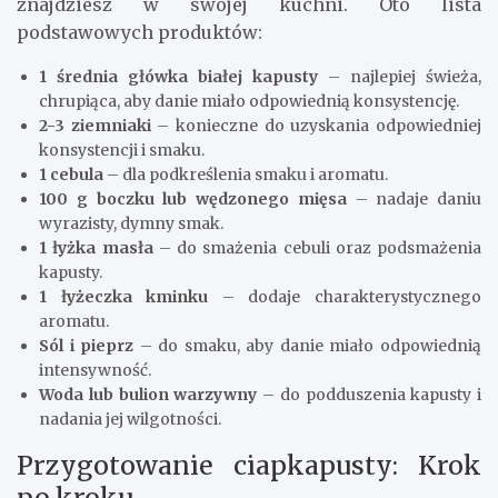
znajdziesz w swojej kuchni. Oto lista
podstawowych produktów:
1 średnia główka białej kapusty
– najlepiej świeża,
chrupiąca, aby danie miało odpowiednią konsystencję.
2-3 ziemniaki
– konieczne do uzyskania odpowiedniej
konsystencji i smaku.
1 cebula
– dla podkreślenia smaku i aromatu.
100 g boczku lub wędzonego mięsa
– nadaje daniu
wyrazisty, dymny smak.
1 łyżka masła
– do smażenia cebuli oraz podsmażenia
kapusty.
1 łyżeczka kminku
– dodaje charakterystycznego
aromatu.
Sól i pieprz
– do smaku, aby danie miało odpowiednią
intensywność.
Woda lub bulion warzywny
– do podduszenia kapusty i
nadania jej wilgotności.
Przygotowanie ciapkapusty: Krok
po kroku