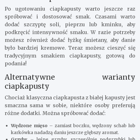
Po ugotowaniu ciapkapusty warto jeszcze raz
spróbować i dostosować smak. Czasami warto
dodać szczyptę soli, pieprzu lub kminku, aby
podkręcić intensywność smaku. W razie potrzeby
możesz również dodać łyżkę śmietany, aby danie
było bardziej kremowe. Teraz możesz cieszyć się
tradycyjnym smakiem ciapkapusty, gotową do
podania!
Alternatywne warianty
ciapkapusty
Chociaż klasyczna ciapkapusta z białej kapusty jest
smaczna sama w sobie, niektóre osoby preferują
różne dodatki. Można spróbować dodać:
Wędzone mięso
– zamiast boczku, wędzony schab lub
karkówka nadadzą daniu jeszcze głębszy aromat.
Grzyby
– leśne grzyby, szczególnie podgrzybki lub