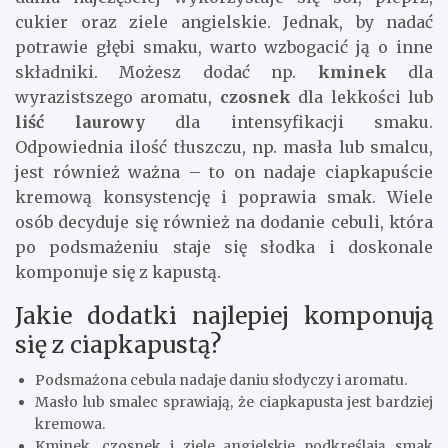
cukier oraz ziele angielskie. Jednak, by nadać
potrawie głębi smaku, warto wzbogacić ją o inne
składniki. Możesz dodać np.
kminek
dla
wyrazistszego aromatu,
czosnek
dla lekkości lub
liść laurowy
dla intensyfikacji smaku.
Odpowiednia ilość tłuszczu, np. masła lub smalcu,
jest również ważna – to on nadaje ciapkapuście
kremową konsystencję i poprawia smak. Wiele
osób decyduje się również na dodanie cebuli, która
po podsmażeniu staje się słodka i doskonale
komponuje się z kapustą.
Jakie dodatki najlepiej komponują
się z ciapkapustą?
Podsmażona cebula nadaje daniu słodyczy i aromatu.
Masło lub smalec sprawiają, że ciapkapusta jest bardziej
kremowa.
Kminek, czosnek i ziele angielskie podkreślają smak