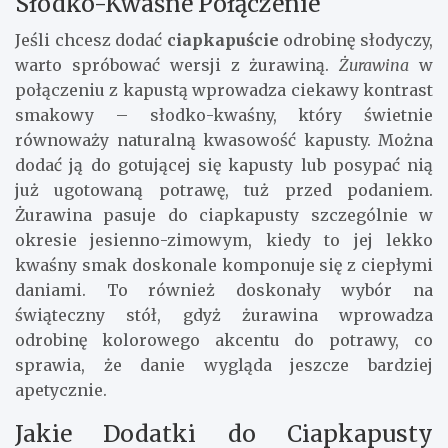
Słodko-Kwaśne Połączenie
Jeśli chcesz dodać
ciapkapuście
odrobinę słodyczy,
warto spróbować wersji z żurawiną.
Żurawina
w
połączeniu z kapustą wprowadza ciekawy kontrast
smakowy – słodko-kwaśny, który świetnie
równoważy naturalną kwasowość kapusty. Można
dodać ją do gotującej się kapusty lub posypać nią
już ugotowaną potrawę, tuż przed podaniem.
Żurawina pasuje do ciapkapusty szczególnie w
okresie jesienno-zimowym, kiedy to jej lekko
kwaśny smak doskonale komponuje się z ciepłymi
daniami. To również doskonały wybór na
świąteczny stół, gdyż żurawina wprowadza
odrobinę kolorowego akcentu do potrawy, co
sprawia, że danie wygląda jeszcze bardziej
apetycznie.
Jakie Dodatki do Ciapkapusty