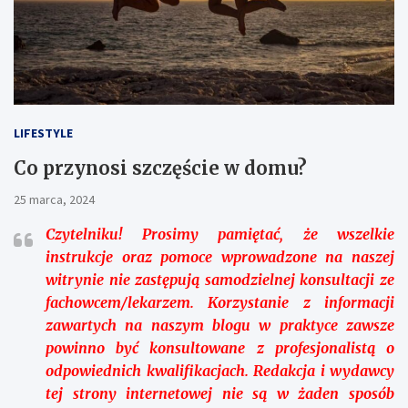
LIFESTYLE
Co przynosi szczęście w domu?
25 marca, 2024
Czytelniku!
Prosimy pamiętać, że wszelkie
instrukcje oraz pomoce wprowadzone na naszej
witrynie nie zastępują samodzielnej konsultacji ze
fachowcem/lekarzem. Korzystanie z informacji
zawartych na naszym blogu w praktyce zawsze
powinno być konsultowane z profesjonalistą o
odpowiednich kwalifikacjach. Redakcja i wydawcy
tej strony internetowej nie są w żaden sposób