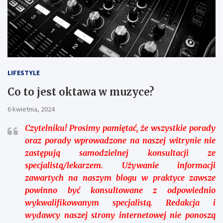
LIFESTYLE
Co to jest oktawa w muzyce?
6 kwietnia, 2024
Czytelniku!
Prosimy pamiętać, że wszystkie porady
oraz porady wprowadzone na naszej witrynie nie
zastępują samodzielnej konsultacji ze
specjalistą/lekarzem. Używanie informacji
zawartych na naszym blogu w praktyce zawsze
powinno być konsultowane z odpowiednio
wykwalifikowanym specjalistą. Redakcja i
wydawcy naszej strony internetowej nie ponoszą