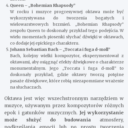
Queen – „Bohemian Rhapsody”
W rocku i muzyce progresywnej oktawa może być
wykorzystywana do tworzenia bogatych i
wielowarstwowych brzmień. „Bohemian Rhapsody”
zespołu Queen to doskonały przykład tego podejścia. W
wielu momentach piosenki słychać dźwięki w oktawach,
co dodaje jej epickiego charakteru.
Johann Sebastian Bach – „Toccata i fuga d-moll”
Bach, kolejny wielki kompozytor, eksperymentował z
oktawami, aby osiągnąć efekty dźwiękowe o charakterze
monumentalnym. Jego „Toccata i fuga d-moll” to
doskonały przykład, gdzie oktawy tworzą potężne
pasaże dźwiękowe, które robią niezapomniane wrażenie
na słuchaczach.
Oktawa jest więc wszechstronnym narzędziem w
muzyce, używanym przez kompozytorów różnych
epok i gatunków muzycznych.
Jej wykorzystanie
może służyć do budowania
atmosfery,
podkreślania emocji lub po prostu tworzenia