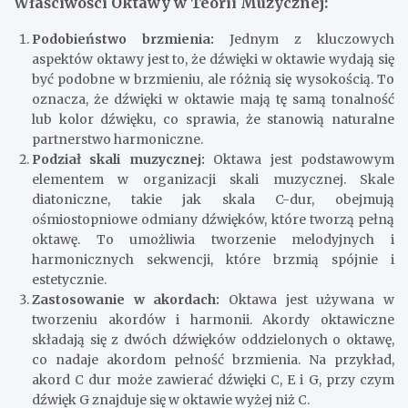
Właściwości Oktawy w Teorii Muzycznej:
Podobieństwo brzmienia:
Jednym z kluczowych
aspektów oktawy jest to, że dźwięki w oktawie wydają się
być podobne w brzmieniu, ale różnią się wysokością. To
oznacza, że dźwięki w oktawie mają tę samą tonalność
lub kolor dźwięku, co sprawia, że stanowią naturalne
partnerstwo harmoniczne.
Podział skali muzycznej:
Oktawa jest podstawowym
elementem w organizacji skali muzycznej. Skale
diatoniczne, takie jak skala C-dur, obejmują
ośmiostopniowe odmiany dźwięków, które tworzą pełną
oktawę. To umożliwia tworzenie melodyjnych i
harmonicznych sekwencji, które brzmią spójnie i
estetycznie.
Zastosowanie w akordach:
Oktawa jest używana w
tworzeniu akordów i harmonii. Akordy oktawiczne
składają się z dwóch dźwięków oddzielonych o oktawę,
co nadaje akordom pełność brzmienia. Na przykład,
akord C dur może zawierać dźwięki C, E i G, przy czym
dźwięk G znajduje się w oktawie wyżej niż C.