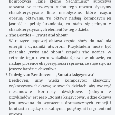
kompozycja „Eine kleine Nachtmusik” autorstwa
Mozarta. W pierwszym ruchu tego utworu słyszymy
charakterystyczne linie melodyczne, które często
operują oktawami. Te oktawy nadają kompozycji jej
jasność i pełnię brzmienia, co stało się jednym z
charakterystycznych elementów tego dzieła.
The Beatles – „Twist and Shout”
W muzyce popowej oktawa często służy do nadania
energii i dynamiki utworom. Przykładem może być
piosenka „Twist and Shout” zespołu The Beatles. W
refrenie tego utworu wokalista śpiewa w oktawie, co
nadaje piosence ekspresyjności i sprawia, że staje się ona
jeszcze bardziej chwytliwa.
Ludwig van Beethoven – „Sonata księżycowa”
Beethoven, inny wielki kompozytor klasyczny,
wykorzystywał oktawę w swoich dziełach, aby tworzyć
niesamowite kontrasty dźwiękowe. Jednym z
przykładów jest jego „Sonata księżycowa”, gdzie oktawa
jest używana do wyrażenia dramatycznych emocji i
kontrastu między delikatnymi i potężnymi fragmentami
utworu.