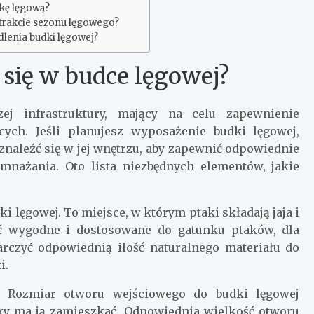
dkę lęgową?
 trakcie sezonu lęgowego?
edlenia budki lęgowej?
się w budce lęgowej?
ej infrastruktury, mający na celu zapewnienie
ych. Jeśli planujesz wyposażenie budki lęgowej,
znaleźć się w jej wnętrzu, aby zapewnić odpowiednie
mnażania. Oto lista niezbędnych elementów, jakie
i lęgowej. To miejsce, w którym ptaki składają jaja i
ć wygodne i dostosowane do gatunku ptaków, dla
arczyć odpowiednią ilość naturalnego materiału do
i.
: Rozmiar otworu wejściowego do budki lęgowej
ry ma ją zamieszkać. Odpowiednia wielkość otworu