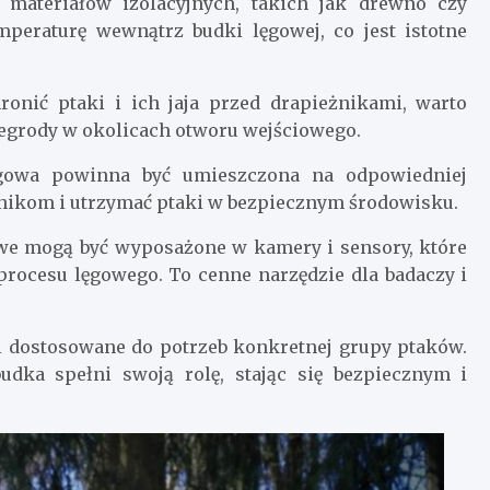
 materiałów izolacyjnych, takich jak drewno czy
peraturę wewnątrz budki lęgowej, co jest istotne
hronić ptaki i ich jaja przed drapieżnikami, warto
zegrody w okolicach otworu wejściowego.
gowa powinna być umieszczona na odpowiedniej
żnikom i utrzymać ptaki w bezpiecznym środowisku.
we mogą być wyposażone w kamery i sensory, które
rocesu lęgowego. To cenne narzędzie dla badaczy i
i dostosowane do potrzeb konkretnej grupy ptaków.
budka spełni swoją rolę, stając się bezpiecznym i