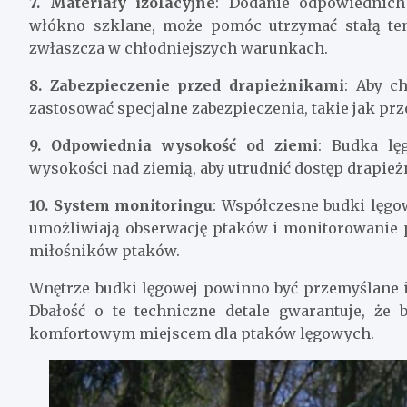
7. Materiały izolacyjne
: Dodanie odpowiednich
włókno szklane, może pomóc utrzymać stałą tem
zwłaszcza w chłodniejszych warunkach.
8. Zabezpieczenie przed drapieżnikami
: Aby c
zastosować specjalne zabezpieczenia, takie jak pr
9. Odpowiednia wysokość od ziemi
: Budka lę
wysokości nad ziemią, aby utrudnić dostęp drapie
10. System monitoringu
: Współczesne budki lęgo
umożliwiają obserwację ptaków i monitorowanie p
miłośników ptaków.
Wnętrze budki lęgowej powinno być przemyślane 
Dbałość o te techniczne detale gwarantuje, że 
komfortowym miejscem dla ptaków lęgowych.