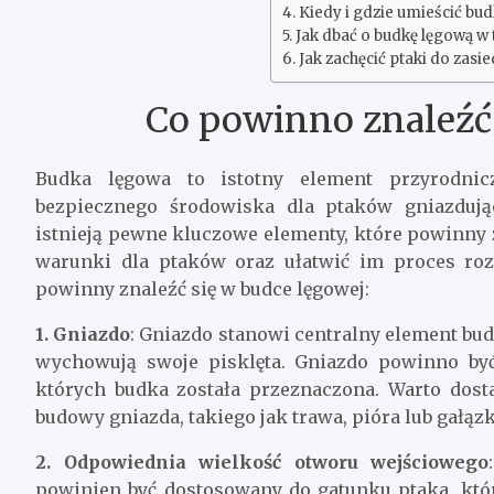
Kiedy i gdzie umieścić bu
Jak dbać o budkę lęgową w
Jak zachęcić ptaki do zasi
Co powinno znaleźć 
Budka lęgowa to istotny element przyrodnicz
bezpiecznego środowiska dla ptaków gniazdując
istnieją pewne kluczowe elementy, które powinny 
warunki dla ptaków oraz ułatwić im proces roz
powinny znaleźć się w budce lęgowej:
1. Gniazdo
: Gniazdo stanowi centralny element budk
wychowują swoje pisklęta. Gniazdo powinno by
których budka została przeznaczona. Warto dost
budowy gniazda, takiego jak trawa, pióra lub gałązk
2. Odpowiednia wielkość otworu wejściowego
powinien być dostosowany do gatunku ptaka, któ