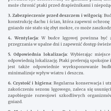
może chronić ptaki przed drapieżnikami i niepoż
3. Zabezpieczenie przed deszczem i wilgocią
: Bu
konstrukcję dachu i ścian, która zapewni ochronę
gniazdo nie stało się zbyt mokre, co może zaszkod
4. Wentylacja
: W budce lęgowej powinna być z
przegrzania w upalne dni i zapewnić dostęp świeże
5. Odpowiednia lokalizacja
: Wybierając miejsc
odpowiednią lokalizację. Ptaki preferują spokojne i
jest także odpowiednie wyeksponowanie bud
minimalizuje wpływ wiatru i deszczu.
6. Czystość i higiena
: Regularna konserwacja i ut
zakończeniu sezonu lęgowego, zaleca się usunięc
zapobiegnie rozwojowi szkodliwych organizmó
gniazd.