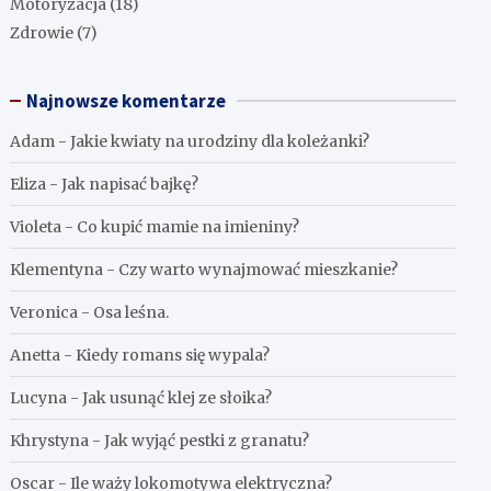
Motoryzacja
(18)
Zdrowie
(7)
Najnowsze komentarze
Adam
-
Jakie kwiaty na urodziny dla koleżanki?
Eliza
-
Jak napisać bajkę?
Violeta
-
Co kupić mamie na imieniny?
Klementyna
-
Czy warto wynajmować mieszkanie?
Veronica
-
Osa leśna.
Anetta
-
Kiedy romans się wypala?
Lucyna
-
Jak usunąć klej ze słoika?
Khrystyna
-
Jak wyjąć pestki z granatu?
Oscar
-
Ile waży lokomotywa elektryczna?