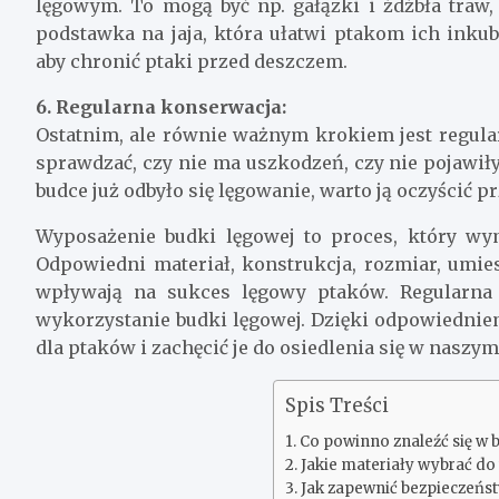
lęgowym. To mogą być np. gałązki i źdźbła traw
podstawka na jaja, która ułatwi ptakom ich inku
aby chronić ptaki przed deszczem.
6. Regularna konserwacja:
Ostatnim, ale równie ważnym krokiem jest regular
sprawdzać, czy nie ma uszkodzeń, czy nie pojawiły s
budce już odbyło się lęgowanie, warto ją oczyścić
Wyposażenie budki lęgowej to proces, który wy
Odpowiedni materiał, konstrukcja, rozmiar, umies
wpływają na sukces lęgowy ptaków. Regularna 
wykorzystanie budki lęgowej. Dzięki odpowiedni
dla ptaków i zachęcić je do osiedlenia się w naszym
Spis Treści
Co powinno znaleźć się w 
Jakie materiały wybrać do
Jak zapewnić bezpieczeńs