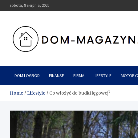
Skip
sobota, 8 sierpnia, 2026
to
content
Dom-Magazyn.pl
DOM I OGRÓD
FINANSE
FIRMA
LIFESTYLE
MOTORY
Home
Lifestyle
Co włożyć do budki lęgowej?