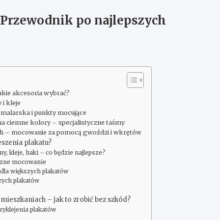
 Przewodnik po najlepszych
akie akcesoria wybrać?
i kleje
a malarska i punkty mocujące
a ciemne kolory – specjalistyczne taśmy
ich – mocowanie za pomocą gwoździ i wkrętów
eszenia plakatu?
 kleje, haki – co będzie najlepsze?
eczne mocowanie
 dla większych plakatów
szych plakatów
ieszkaniach – jak to zrobić bez szkód?
yklejenia plakatów