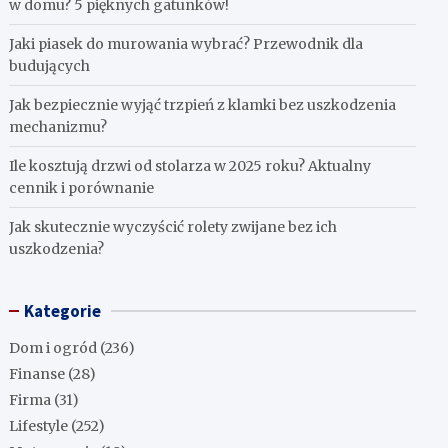
w domu? 5 pięknych gatunków!
Jaki piasek do murowania wybrać? Przewodnik dla
budujących
Jak bezpiecznie wyjąć trzpień z klamki bez uszkodzenia
mechanizmu?
Ile kosztują drzwi od stolarza w 2025 roku? Aktualny
cennik i porównanie
Jak skutecznie wyczyścić rolety zwijane bez ich
uszkodzenia?
Kategorie
Dom i ogród
(236)
Finanse
(28)
Firma
(31)
Lifestyle
(252)