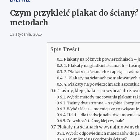
Czym przykleić plakat do ściany?
metodach
13 stycznia, 2025
Spis Treści
Plakaty na różnych powierzchniach – j
1. Plakaty na gładkich ścianach – taśmy 
2. Plakaty na ścianach z tapetą – taśm
3. Plakaty na ścianach pomalowanych n
4. Plakaty na powierzchniach szorstk
Taśmy, kleje, haki – co wybrać do zawi
Wybór metody mocowania plakatu: taśmy,
Taśmy dwustronne – szybkie i bezpi
Wybór kleju – mocniejsze rozwiązanie
Haki – dla tradycjonalistów i mocniej
Co wybrać: taśmę, klej czy hak?
Plakaty na ścianach w wynajmowanych m
Wybór odpowiednich materiałów do prz
Jak uniknąć uszkodzenia ściany?