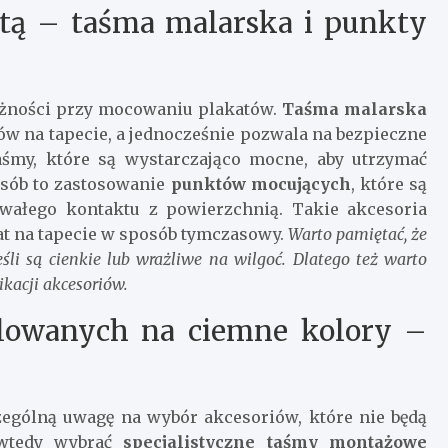
etą – taśma malarska i punkty
ożności przy mocowaniu plakatów.
Taśma malarska
ów na tapecie, a jednocześnie pozwala na bezpieczne
taśmy, które są wystarczająco mocne, aby utrzymać
posób to zastosowanie
punktów mocujących
, które są
trwałego kontaktu z powierzchnią. Takie akcesoria
kat na tapecie w sposób tymczasowy.
Warto pamiętać, że
li są cienkie lub wrażliwe na wilgoć. Dlatego też warto
kacji akcesoriów.
alowanych na ciemne kolory –
ególną uwagę na wybór akcesoriów, które nie będą
 wtedy wybrać
specjalistyczne taśmy montażowe