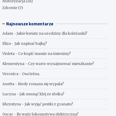
Motoryzacja
(18)
Zdrowie
(7)
Najnowsze komentarze
Adam
-
Jakie kwiaty na urodziny dla koleżanki?
Eliza
-
Jak napisać bajkę?
Violeta
-
Co kupić mamie na imieniny?
Klementyna
-
Czy warto wynajmować mieszkanie?
Veronica
-
Osa leśna.
Anetta
-
Kiedy romans się wypala?
Lucyna
-
Jak usunąć klej ze słoika?
Khrystyna
-
Jak wyjąć pestki z granatu?
Oscar
-
Ile waży lokomotywa elektryczna?