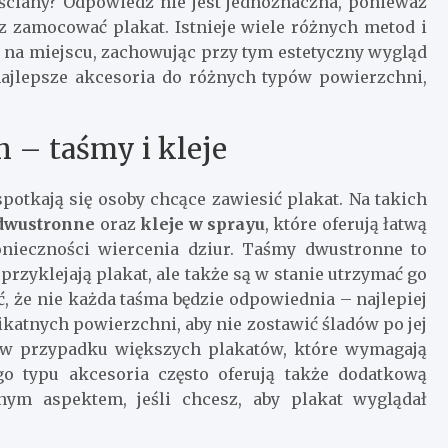
 ściany? Odpowiedź nie jest jednoznaczna, ponieważ
sz zamocować plakat. Istnieje wiele różnych metod i
 na miejscu, zachowując przy tym estetyczny wygląd
najlepsze akcesoria do różnych typów powierzchni,
h – taśmy i kleje
spotkają się osoby chcące zawiesić plakat. Na takich
dwustronne
oraz
kleje w sprayu
, które oferują łatwą
onieczności wiercenia dziur. Taśmy dwustronne to
rzyklejają plakat, ale także są w stanie utrzymać go
ć, że nie każda taśma będzie odpowiednia – najlepiej
katnych powierzchni, aby nie zostawić śladów po jej
 w przypadku większych plakatów, które wymagają
o typu akcesoria często oferują także dodatkową
nym aspektem, jeśli chcesz, aby plakat wyglądał