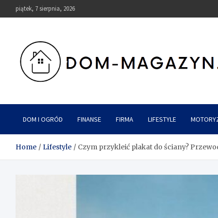
Skip
piątek, 7 sierpnia, 2026
to
content
Dom-Magazyn.pl
DOM I OGRÓD
FINANSE
FIRMA
LIFESTYLE
MOTORY
Home
Lifestyle
Czym przykleić plakat do ściany? Przew