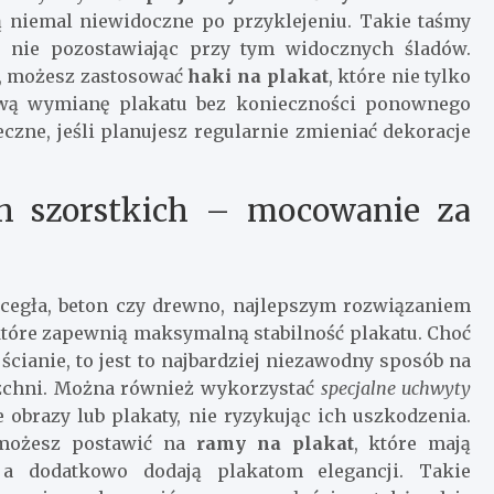
 niemal niewidoczne po przyklejeniu. Takie taśmy
, nie pozostawiając przy tym widocznych śladów.
ie, możesz zastosować
haki na plakat
, które nie tylko
łatwą wymianę plakatu bez konieczności ponownego
eczne, jeśli planujesz regularnie zmieniać dekoracje
ch szorstkich – mocowanie za
 cegła, beton czy drewno, najlepszym rozwiązaniem
które zapewnią maksymalną stabilność plakatu. Choć
ianie, to jest to najbardziej niezawodny sposób na
rzchni. Można również wykorzystać
specjalne uchwyty
 obrazy lub plakaty, nie ryzykując ich uszkodzenia.
, możesz postawić na
ramy na plakat
, które mają
 a dodatkowo dodają plakatom elegancji. Takie