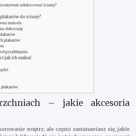
k kreatywnie udekorować ściany?
 plakatów do ściany?
ywna metoda
 na dekorację
 plakatów
ch plakatów
tów
od przyklejania
i jak ich unikać
zędzi
 plakatów:
zchniach – jakie akcesoria
orowanie wnętrz, ale często zastanawiasz się, jakie