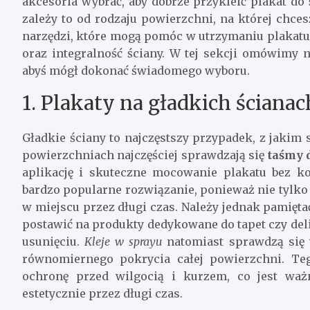
akcesoria wybrać, aby dobrze przykleić plakat do
zależy to od rodzaju powierzchni, na której chce
narzędzi, które mogą pomóc w utrzymaniu plakatu
oraz integralność ściany. W tej sekcji omówimy 
abyś mógł dokonać świadomego wyboru.
1. Plakaty na gładkich ścianac
Gładkie ściany to najczęstszy przypadek, z jakim 
powierzchniach najczęściej sprawdzają się
taśmy 
aplikację i skuteczne mocowanie plakatu bez k
bardzo popularne rozwiązanie, ponieważ nie tylko p
w miejscu przez długi czas. Należy jednak pamięta
postawić na produkty dedykowane do tapet czy deli
usunięciu.
Kleje w sprayu
natomiast sprawdzą się
równomiernego pokrycia całej powierzchni. Teg
ochronę przed wilgocią i kurzem, co jest waż
estetycznie przez długi czas.