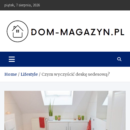
Skip
piątek, 7 sierpnia, 2026
to
content
Dom-Magazyn.pl
Home
Lifestyle
Czym wyczyścić deskę sedesową?