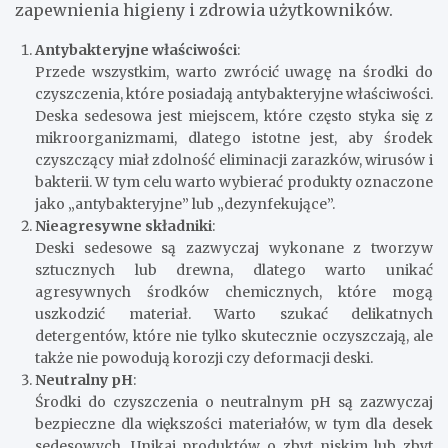
zapewnienia higieny i zdrowia użytkowników.
Antybakteryjne właściwości
:
Przede wszystkim, warto zwrócić uwagę na środki do
czyszczenia, które posiadają antybakteryjne właściwości.
Deska sedesowa jest miejscem, które często styka się z
mikroorganizmami, dlatego istotne jest, aby środek
czyszczący miał zdolność eliminacji zarazków, wirusów i
bakterii. W tym celu warto wybierać produkty oznaczone
jako „antybakteryjne” lub „dezynfekujące”.
Nieagresywne składniki
:
Deski sedesowe są zazwyczaj wykonane z tworzyw
sztucznych lub drewna, dlatego warto unikać
agresywnych środków chemicznych, które mogą
uszkodzić materiał. Warto szukać delikatnych
detergentów, które nie tylko skutecznie oczyszczają, ale
także nie powodują korozji czy deformacji deski.
Neutralny pH
:
Środki do czyszczenia o neutralnym pH są zazwyczaj
bezpieczne dla większości materiałów, w tym dla desek
sedesowych. Unikaj produktów o zbyt niskim lub zbyt