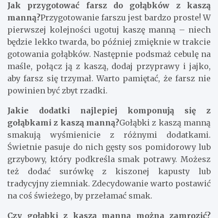
Jak przygotować farsz do gołąbków z kaszą
manną?
Przygotowanie farszu jest bardzo proste! W
pierwszej kolejności ugotuj kaszę manną – niech
będzie lekko twarda, bo później zmięknie w trakcie
gotowania gołąbków. Następnie podsmaż cebulę na
maśle, połącz ją z kaszą, dodaj przyprawy i jajko,
aby farsz się trzymał. Warto pamiętać, że farsz nie
powinien być zbyt rzadki.
Jakie dodatki najlepiej komponują się z
gołąbkami z kaszą manną?
Gołąbki z kaszą manną
smakują wyśmienicie z różnymi dodatkami.
Świetnie pasuje do nich gęsty sos pomidorowy lub
grzybowy, który podkreśla smak potrawy. Możesz
też dodać surówkę z kiszonej kapusty lub
tradycyjny ziemniak. Zdecydowanie warto postawić
na coś świeżego, by przełamać smak.
Czy gołąbki z kaszą manną można zamrozić?