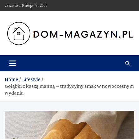
Skip
czwartek, 6 sierpnia, 2026
to
content
Dom-Magazyn.pl
Home
Lifestyle
Gołąbki z kaszą manną – tradycyjny smak w nowoczesnym
wydaniu