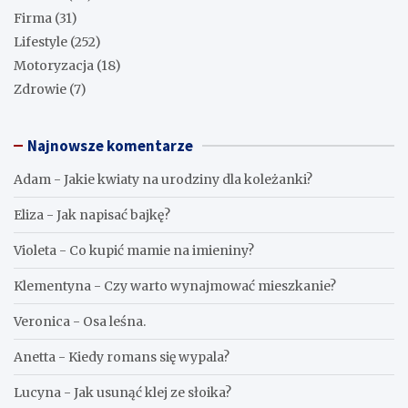
Firma
(31)
Lifestyle
(252)
Motoryzacja
(18)
Zdrowie
(7)
Najnowsze komentarze
Adam
-
Jakie kwiaty na urodziny dla koleżanki?
Eliza
-
Jak napisać bajkę?
Violeta
-
Co kupić mamie na imieniny?
Klementyna
-
Czy warto wynajmować mieszkanie?
Veronica
-
Osa leśna.
Anetta
-
Kiedy romans się wypala?
Lucyna
-
Jak usunąć klej ze słoika?