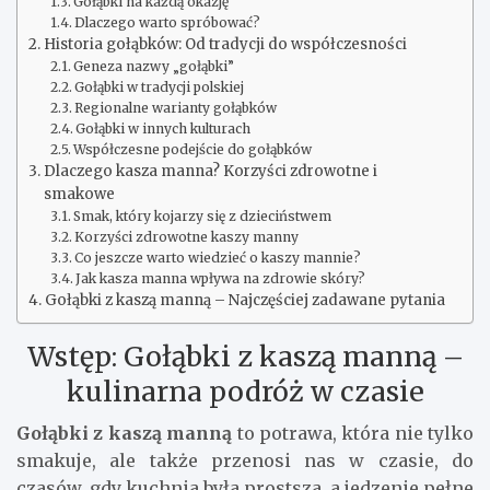
Gołąbki na każdą okazję
Dlaczego warto spróbować?
Historia gołąbków: Od tradycji do współczesności
Geneza nazwy „gołąbki”
Gołąbki w tradycji polskiej
Regionalne warianty gołąbków
Gołąbki w innych kulturach
Współczesne podejście do gołąbków
Dlaczego kasza manna? Korzyści zdrowotne i
smakowe
Smak, który kojarzy się z dzieciństwem
Korzyści zdrowotne kaszy manny
Co jeszcze warto wiedzieć o kaszy mannie?
Jak kasza manna wpływa na zdrowie skóry?
Gołąbki z kaszą manną – Najczęściej zadawane pytania
Wstęp: Gołąbki z kaszą manną –
kulinarna podróż w czasie
Gołąbki z kaszą manną
to potrawa, która nie tylko
smakuje, ale także przenosi nas w czasie, do
czasów, gdy kuchnia była prostsza, a jedzenie pełne