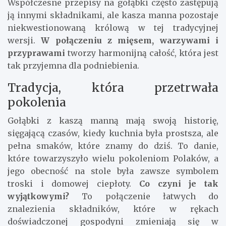
Współczesne przepisy na gołąbki często zastępują
ją innymi składnikami, ale kasza manna pozostaje
niekwestionowaną królową w tej tradycyjnej
wersji.
W połączeniu z mięsem, warzywami i
przyprawami
tworzy harmonijną całość, która jest
tak przyjemna dla podniebienia.
Tradycja, która przetrwała
pokolenia
Gołąbki z kaszą manną mają swoją historię,
sięgającą czasów, kiedy kuchnia była prostsza, ale
pełna smaków, które znamy do dziś. To danie,
które towarzyszyło wielu pokoleniom Polaków, a
jego obecność na stole była zawsze symbolem
troski i domowej ciepłoty.
Co czyni je tak
wyjątkowymi?
To połączenie łatwych do
znalezienia składników, które w rękach
doświadczonej gospodyni zmieniają się w