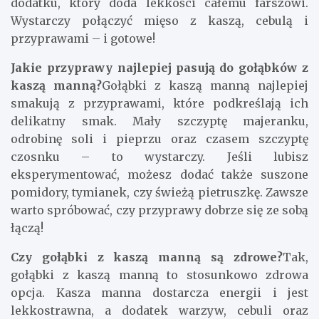
dodatku, który doda lekkości całemu farszowi.
Wystarczy połączyć mięso z kaszą, cebulą i
przyprawami – i gotowe!
Jakie przyprawy najlepiej pasują do gołąbków z
kaszą manną?
Gołąbki z kaszą manną najlepiej
smakują z przyprawami, które podkreślają ich
delikatny smak. Mały szczyptę majeranku,
odrobinę soli i pieprzu oraz czasem szczyptę
czosnku – to wystarczy. Jeśli lubisz
eksperymentować, możesz dodać także suszone
pomidory, tymianek, czy świeżą pietruszkę. Zawsze
warto spróbować, czy przyprawy dobrze się ze sobą
łączą!
Czy gołąbki z kaszą manną są zdrowe?
Tak,
gołąbki z kaszą manną to stosunkowo zdrowa
opcja. Kasza manna dostarcza energii i jest
lekkostrawna, a dodatek warzyw, cebuli oraz