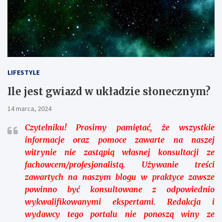
LIFESTYLE
Ile jest gwiazd w układzie słonecznym?
14 marca, 2024
Czytelniku!
Prosimy pamiętać, że wszystkie
informacje oraz pomoce zawarte na naszej
witrynie nie zastąpią własnej konsultacji ze
fachowcem/profesjonalistą. Używanie treści
zawartych na naszym blogu w praktyce zawsze
powinno być konsultowane z odpowiednio
wykwalifikowanymi ekspertami. Redakcja i
wydawcy tego portalu nie ponoszą winy ze