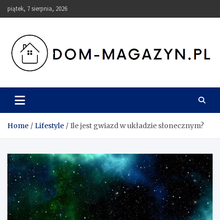
Skip
piątek, 7 sierpnia, 2026
to
content
Dom-Magazyn.pl
Home
Lifestyle
Ile jest gwiazd w układzie słonecznym?