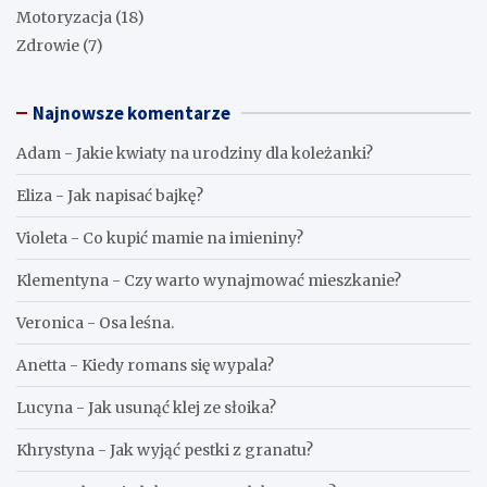
Motoryzacja
(18)
Zdrowie
(7)
Najnowsze komentarze
Adam
-
Jakie kwiaty na urodziny dla koleżanki?
Eliza
-
Jak napisać bajkę?
Violeta
-
Co kupić mamie na imieniny?
Klementyna
-
Czy warto wynajmować mieszkanie?
Veronica
-
Osa leśna.
Anetta
-
Kiedy romans się wypala?
Lucyna
-
Jak usunąć klej ze słoika?
Khrystyna
-
Jak wyjąć pestki z granatu?