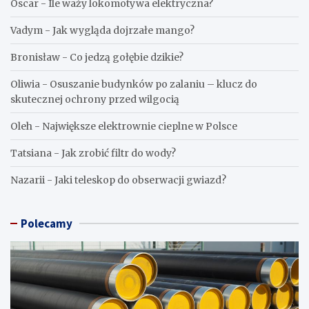
Oscar
-
Ile waży lokomotywa elektryczna?
Vadym
-
Jak wygląda dojrzałe mango?
Bronisław
-
Co jedzą gołębie dzikie?
Oliwia
-
Osuszanie budynków po zalaniu – klucz do
skutecznej ochrony przed wilgocią
Oleh
-
Największe elektrownie cieplne w Polsce
Tatsiana
-
Jak zrobić filtr do wody?
Nazarii
-
Jaki teleskop do obserwacji gwiazd?
Polecamy