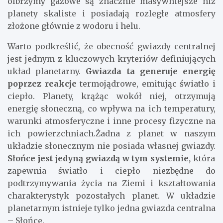
olbrzymy gazowe są znacznie masywniejsze niż
planety skaliste i posiadają rozległe atmosfery
złożone głównie z wodoru i helu.
Warto podkreślić, że obecność gwiazdy centralnej
jest jednym z kluczowych kryteriów definiujących
układ planetarny.
Gwiazda ta generuje energię
poprzez reakcje
termojądrowe, emitując światło i
ciepło. Planety, krążąc wokół niej, otrzymują
energię słoneczną, co wpływa na ich temperatury,
warunki atmosferyczne i inne procesy fizyczne na
ich powierzchniach.Żadna z planet w naszym
układzie słonecznym nie posiada własnej gwiazdy.
Słońce jest jedyną gwiazdą w tym systemie,
która
zapewnia światło i ciepło niezbędne do
podtrzymywania życia na Ziemi i kształtowania
charakterystyk pozostałych planet. W układzie
planetarnym istnieje tylko jedna gwiazda centralna
– Słońce.