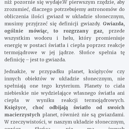
niż pozornie się wydaje.W pierwszym rzędzie, aby
zrozumieć, dlaczego potrzebujemy astronomów do
obliczenia ilości gwiazd w układzie słonecznym,
musimy przyjrzeć się definicji gwiazdy.
Gwiazda,
ogólnie mówiąc, to rozgrzany gaz,
przede
wszystkim wodoru i helu, który promieniuje
energię w postaci światła i ciepła poprzez reakcje
termojądrowe w jej jądrze. Słońce spełnia tę
definicję – jest to gwiazda.
Jednakże, w przypadku planet, księżyców czy
innych obiektów w układzie słonecznym, nie
spełniają one tego kryterium. Planety to ciała
niebieskie nie wydzielające własnego światła ani
ciepła w wyniku reakcji termojądrowych.
Księżyce, choć odbijają światło od swoich
macierzystych
planet, również nie są gwiazdami.
W rzeczywistości, w naszym układzie słonecznym,