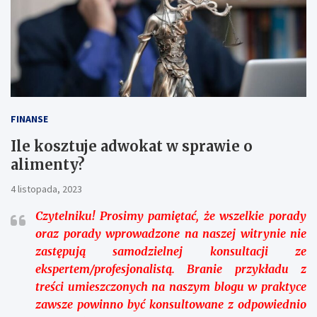
FINANSE
Ile kosztuje adwokat w sprawie o
alimenty?
4 listopada, 2023
Czytelniku!
Prosimy pamiętać, że wszelkie porady
oraz porady wprowadzone na naszej witrynie nie
zastępują samodzielnej konsultacji ze
ekspertem/profesjonalistą. Branie przykładu z
treści umieszczonych na naszym blogu w praktyce
zawsze powinno być konsultowane z odpowiednio