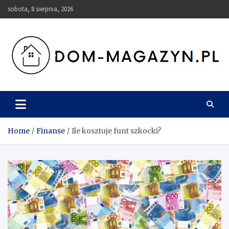
Skip
sobota, 8 sierpnia, 2026
to
content
Dom-Magazyn.pl
Home
Finanse
Ile kosztuje funt szkocki?