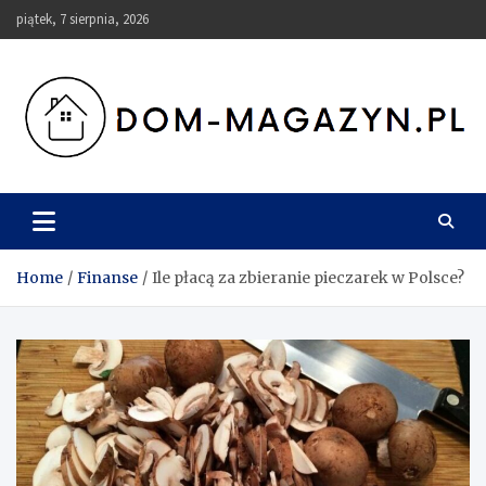
Skip
piątek, 7 sierpnia, 2026
to
content
Dom-Magazyn.pl
Home
Finanse
Ile płacą za zbieranie pieczarek w Polsce?