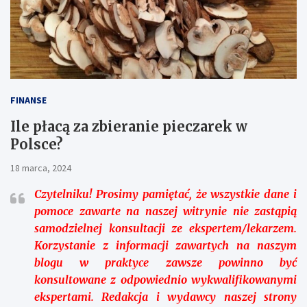
FINANSE
Ile płacą za zbieranie pieczarek w
Polsce?
18 marca, 2024
Czytelniku!
Prosimy pamiętać, że wszystkie dane i
pomoce zawarte na naszej witrynie nie zastąpią
samodzielnej konsultacji ze ekspertem/lekarzem.
Korzystanie z informacji zawartych na naszym
blogu w praktyce zawsze powinno być
konsultowane z odpowiednio wykwalifikowanymi
ekspertami. Redakcja i wydawcy naszej strony