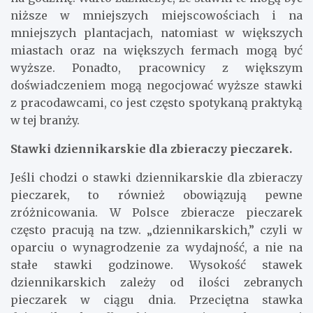
dla zbieraczy pieczarek wynosi od 15 do 25 złotych
na godzinę. Warto zaznaczyć, że stawki te mogą być
niższe w mniejszych miejscowościach i na
mniejszych plantacjach, natomiast w większych
miastach oraz na większych fermach mogą być
wyższe. Ponadto, pracownicy z większym
doświadczeniem mogą negocjować wyższe stawki
z pracodawcami, co jest często spotykaną praktyką
w tej branży.
Stawki dziennikarskie dla zbieraczy pieczarek.
Jeśli chodzi o stawki dziennikarskie dla zbieraczy
pieczarek, to również obowiązują pewne
zróżnicowania. W Polsce zbieracze pieczarek
często pracują na tzw. „dziennikarskich,” czyli w
oparciu o wynagrodzenie za wydajność, a nie na
stałe stawki godzinowe. Wysokość stawek
dziennikarskich zależy od ilości zebranych