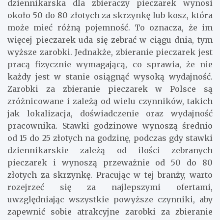
pieczarek w ciągu dnia. Przeciętna stawka
dziennikarska dla zbieraczy pieczarek wynosi
około 50 do 80 złotych za skrzynkę lub kosz, która
może mieć różną pojemność. To oznacza, że im
więcej pieczarek uda się zebrać w ciągu dnia, tym
wyższe zarobki. Jednakże, zbieranie pieczarek jest
pracą fizycznie wymagającą, co sprawia, że nie
każdy jest w stanie osiągnąć wysoką wydajność.
Zarobki za zbieranie pieczarek w Polsce są
zróżnicowane i zależą od wielu czynników, takich
jak lokalizacja, doświadczenie oraz wydajność
pracownika. Stawki godzinowe wynoszą średnio
od 15 do 25 złotych na godzinę, podczas gdy stawki
dziennikarskie zależą od ilości zebranych
pieczarek i wynoszą przeważnie od 50 do 80
złotych za skrzynkę. Pracując w tej branży, warto
rozejrzeć się za najlepszymi ofertami,
uwzględniając wszystkie powyższe czynniki, aby