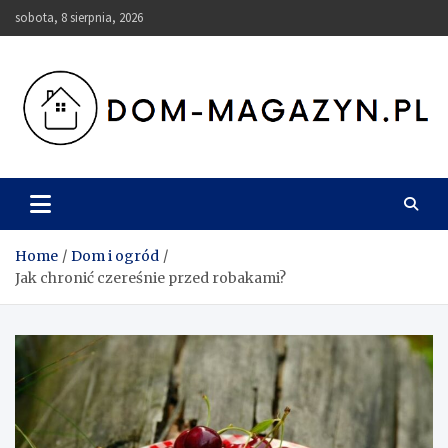
Skip
sobota, 8 sierpnia, 2026
to
content
Dom-Magazyn.pl
Home
Dom i ogród
Jak chronić czereśnie przed robakami?