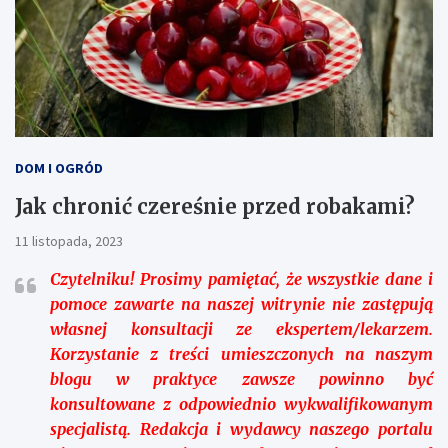
DOM I OGRÓD
Jak chronić czereśnie przed robakami?
11 listopada, 2023
Czytelniku!
Prosimy pamiętać, że wszystkie dane i
pomoce zawarte na naszej witrynie nie zastępują
własnej konsultacji ze ekspertem/lekarzem.
Korzystanie z treści umieszczonych na naszym
blogu w praktyce zawsze powinno być
konsultowane z odpowiednio wykwalifikowanym
specjalistą. Redakcja i wydawcy naszego portalu