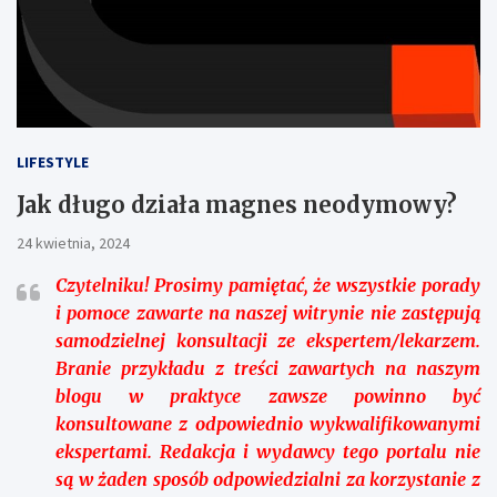
LIFESTYLE
Jak długo działa magnes neodymowy?
24 kwietnia, 2024
Czytelniku!
Prosimy pamiętać, że wszystkie porady
i pomoce zawarte na naszej witrynie nie zastępują
samodzielnej konsultacji ze ekspertem/lekarzem.
Branie przykładu z treści zawartych na naszym
blogu w praktyce zawsze powinno być
konsultowane z odpowiednio wykwalifikowanymi
ekspertami. Redakcja i wydawcy tego portalu nie
są w żaden sposób odpowiedzialni za korzystanie z