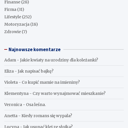
Finanse
(28)
Firma
(31)
Lifestyle
(252)
Motoryzacja
(18)
Zdrowie
(7)
Najnowsze komentarze
Adam
-
Jakie kwiaty na urodziny dla koleżanki?
Eliza
-
Jak napisać bajkę?
Violeta
-
Co kupić mamie na imieniny?
Klementyna
-
Czy warto wynajmować mieszkanie?
Veronica
-
Osa leśna.
Anetta
-
Kiedy romans się wypala?
Lucyna
-
Jak usunąć klej ze słoika?