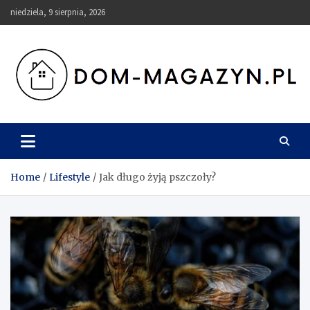
Skip
niedziela, 9 sierpnia, 2026
to
content
Dom-Magazyn.pl
Home
Lifestyle
Jak długo żyją pszczoły?