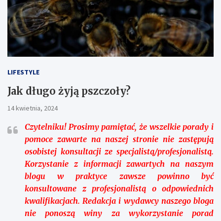
LIFESTYLE
Jak długo żyją pszczoły?
14 kwietnia, 2024
Czytelniku!
Prosimy pamiętać, że wszelkie porady i
pomoce zawarte na naszej stronie nie zastępują
osobistej konsultacji ze specjalistą/profesjonalistą.
Korzystanie z informacji zawartych na naszym
blogu w praktyce zawsze powinno być
konsultowane z profesjonalistą o odpowiednich
kwalifikacjach. Redakcja i wydawcy naszego bloga
nie ponoszą winy za wykorzystanie porad