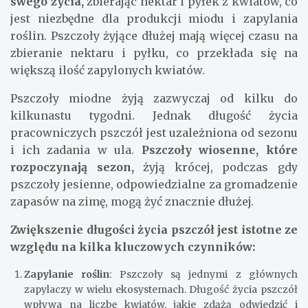
swego życia,
zbierając nektar i pyłek z kwiatów, co
jest niezbędne dla produkcji miodu i zapylania
roślin. Pszczoły żyjące dłużej mają więcej czasu na
zbieranie nektaru i pyłku, co przekłada się na
większą ilość zapylonych kwiatów.
Pszczoły miodne żyją zazwyczaj od kilku do
kilkunastu tygodni. Jednak długość życia
pracowniczych pszczół jest uzależniona od sezonu
i ich zadania w ula.
Pszczoły wiosenne, które
rozpoczynają sezon,
żyją krócej, podczas gdy
pszczoły jesienne, odpowiedzialne za gromadzenie
zapasów na zimę, mogą żyć znacznie dłużej.
Zwiększenie długości życia pszczół jest istotne ze
względu na kilka kluczowych czynników:
Zapylanie roślin
: Pszczoły są jednymi z głównych
zapylaczy w wielu ekosystemach. Długość życia pszczół
wpływa na liczbę kwiatów, jakie zdążą odwiedzić i