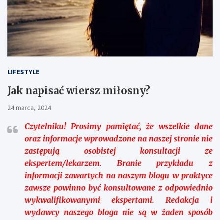
LIFESTYLE
Jak napisać wiersz miłosny?
24 marca, 2024
Czytelniku!
Prosimy pamiętać, że wszelkie dane
oraz informacje wprowadzone na naszej stronie nie
zastępują osobistej konsultacji ze
ekspertem/lekarzem. Branie przykładu z
informacji zawartych na naszym blogu w praktyce
zawsze powinno być konsultowane z odpowiednio
wykwalifikowanymi ekspertami. Redakcja i
wydawcy naszego bloga nie są w żaden sposób