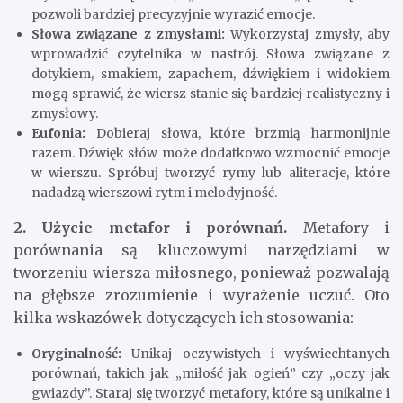
pozwoli bardziej precyzyjnie wyrazić emocje.
Słowa związane z zmysłami:
Wykorzystaj zmysły, aby
wprowadzić czytelnika w nastrój. Słowa związane z
dotykiem, smakiem, zapachem, dźwiękiem i widokiem
mogą sprawić, że wiersz stanie się bardziej realistyczny i
zmysłowy.
Eufonia:
Dobieraj słowa, które brzmią harmonijnie
razem. Dźwięk słów może dodatkowo wzmocnić emocje
w wierszu. Spróbuj tworzyć rymy lub aliteracje, które
nadadzą wierszowi rytm i melodyjność.
2. Użycie metafor i porównań.
Metafory i
porównania są kluczowymi narzędziami w
tworzeniu wiersza miłosnego, ponieważ pozwalają
na głębsze zrozumienie i wyrażenie uczuć. Oto
kilka wskazówek dotyczących ich stosowania:
Oryginalność:
Unikaj oczywistych i wyświechtanych
porównań, takich jak „miłość jak ogień” czy „oczy jak
gwiazdy”. Staraj się tworzyć metafory, które są unikalne i