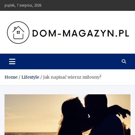
Skip
piątek, 7 sierpnia, 2026
to
content
Dom-Magazyn.pl
Home
Lifestyle
Jak napisać wiersz miłosny?