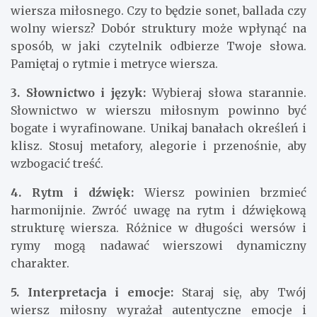
wiersza miłosnego. Czy to będzie sonet, ballada czy
wolny wiersz? Dobór struktury może wpłynąć na
sposób, w jaki czytelnik odbierze Twoje słowa.
Pamiętaj o rytmie i metryce wiersza.
3. Słownictwo i język:
Wybieraj słowa starannie.
Słownictwo w wierszu miłosnym powinno być
bogate i wyrafinowane. Unikaj banałach określeń i
klisz. Stosuj metafory, alegorie i przenośnie, aby
wzbogacić treść.
4. Rytm i dźwięk:
Wiersz powinien brzmieć
harmonijnie. Zwróć uwagę na rytm i dźwiękową
strukturę wiersza. Różnice w długości wersów i
rymy mogą nadawać wierszowi dynamiczny
charakter.
5. Interpretacja i emocje:
Staraj się, aby Twój
wiersz miłosny wyrażał autentyczne emocje i