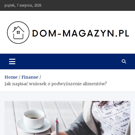
Skip
piątek, 7 sierpnia, 2026
to
content
Dom-Magazyn.pl
Home
Finanse
Jak napisać wniosek o podwyższenie alimentów?