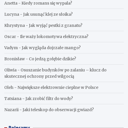
Anetta
-
Kiedy romans się wypala?
Lucyna
-
Jak usunąć klej ze słoika?
Khrystyna
-
Jak wyjąć pestki z granatu?
Oscar
-
Ile waży lokomotywa elektryczna?
Vadym
-
Jak wygląda dojrzałe mango?
Bronisław
-
Co jedzą gołębie dzikie?
Oliwia
-
Osuszanie budynków po zalaniu – klucz do
skutecznej ochrony przed wilgocią
Oleh
-
Największe elektrownie cieplne w Polsce
Tatsiana
-
Jak zrobić filtr do wody?
Nazarii
-
Jaki teleskop do obserwacji gwiazd?
Polecamy