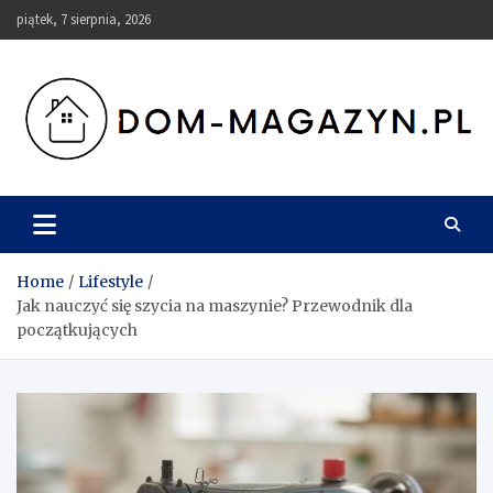
Skip
piątek, 7 sierpnia, 2026
to
content
Dom-Magazyn.pl
Home
Lifestyle
Jak nauczyć się szycia na maszynie? Przewodnik dla
początkujących