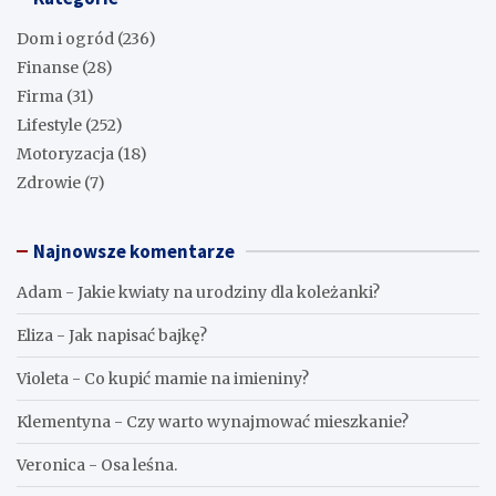
Dom i ogród
(236)
Finanse
(28)
Firma
(31)
Lifestyle
(252)
Motoryzacja
(18)
Zdrowie
(7)
Najnowsze komentarze
Adam
-
Jakie kwiaty na urodziny dla koleżanki?
Eliza
-
Jak napisać bajkę?
Violeta
-
Co kupić mamie na imieniny?
Klementyna
-
Czy warto wynajmować mieszkanie?
Veronica
-
Osa leśna.