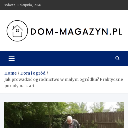
Skip
sobota, 8 sierpnia, 2026
to
content
Dom-Magazyn.pl
Home
Dom i ogród
Jak prowadzić ogrodnictwo w małym ogródku? Praktyczne
porady na start