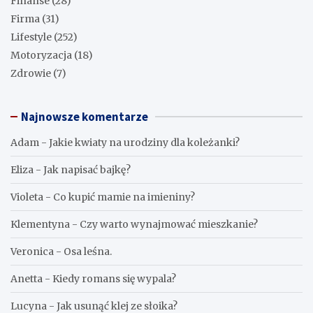
Finanse
(28)
Firma
(31)
Lifestyle
(252)
Motoryzacja
(18)
Zdrowie
(7)
Najnowsze komentarze
Adam
-
Jakie kwiaty na urodziny dla koleżanki?
Eliza
-
Jak napisać bajkę?
Violeta
-
Co kupić mamie na imieniny?
Klementyna
-
Czy warto wynajmować mieszkanie?
Veronica
-
Osa leśna.
Anetta
-
Kiedy romans się wypala?
Lucyna
-
Jak usunąć klej ze słoika?