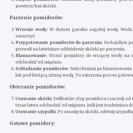
powierzchni skórki.
Parzenie pomidorów:
Wrzenie wody:
W dużym garnku zagotuj wodę. Woda 
zanurzyć.
Przygotowanie pomidorów do parzenia:
Na każdym pom
pozwoli na łatwiejsze oddzielenie skórki po parzeniu.
Blanszowanie:
Wrzuć pomidory do wrzącej wody na ok
odchodzić od miąższu.
Schładzanie pomidorów:
Natychmiast po blanszowaniu 
lub pod bieżącą zimną wodą. To zatrzyma proces gotowani
Obieranie pomidorów:
Usuwanie skórki:
Delikatnie złap pomidora i zacznij od
teraz łatwo odchodzić od miąższu. Jeśli jest trudniejsza
Usuwanie szypułki:
Po usunięciu skórki, odetnij szypułk
Gotowe pomidory: