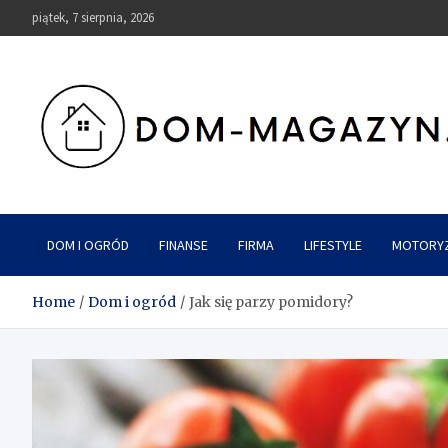
Skip
piątek, 7 sierpnia, 2026
to
content
Dom-Magazyn.pl
DOM I OGRÓD
FINANSE
FIRMA
LIFESTYLE
MOTORY
Home
Dom i ogród
Jak się parzy pomidory?