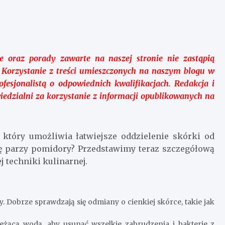
 oraz porady zawarte na naszej stronie nie zastąpią
ą. Korzystanie z treści umieszczonych na naszym blogu w
esjonalistą o odpowiednich kwalifikacjach. Redakcja i
edzialni za korzystanie z informacji opublikowanych na
który umożliwia łatwiejsze oddzielenie skórki od
ię parzy pomidory? Przedstawimy teraz szczegółową
j techniki kulinarnej.
. Dobrze sprawdzają się odmiany o cienkiej skórce, takie jak
żącą wodą, aby usunąć wszelkie zabrudzenia i bakterie z