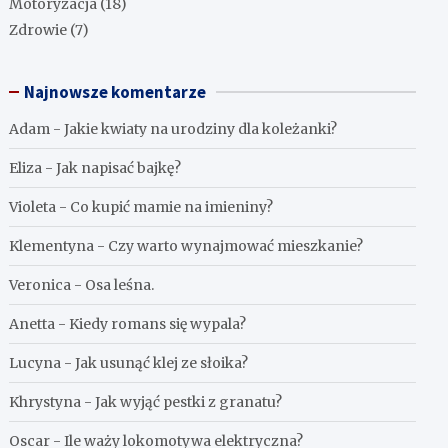
Motoryzacja
(18)
Zdrowie
(7)
Najnowsze komentarze
Adam
-
Jakie kwiaty na urodziny dla koleżanki?
Eliza
-
Jak napisać bajkę?
Violeta
-
Co kupić mamie na imieniny?
Klementyna
-
Czy warto wynajmować mieszkanie?
Veronica
-
Osa leśna.
Anetta
-
Kiedy romans się wypala?
Lucyna
-
Jak usunąć klej ze słoika?
Khrystyna
-
Jak wyjąć pestki z granatu?
Oscar
-
Ile waży lokomotywa elektryczna?