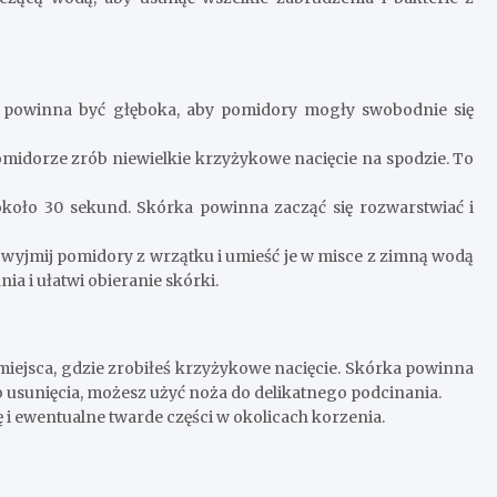
powinna być głęboka, aby pomidory mogły swobodnie się
idorze zrób niewielkie krzyżykowe nacięcie na spodzie. To
oło 30 sekund. Skórka powinna zacząć się rozwarstwiać i
wyjmij pomidory z wrzątku i umieść je w misce z zimną wodą
a i ułatwi obieranie skórki.
 miejsca, gdzie zrobiłeś krzyżykowe nacięcie. Skórka powinna
 do usunięcia, możesz użyć noża do delikatnego podcinania.
ę i ewentualne twarde części w okolicach korzenia.