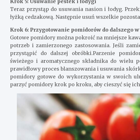
Krok 5: Usuwanie pestek i łodygi
Teraz przystąp do usuwania nasion i łodyg. Przek
łyżką cedzakową. Następnie usuń wszelkie pozostał
Krok 6: Przygotowanie pomidorów do dalszego w
Gotowe pomidory można pokroić na mniejsze kawałk
potrzeb i zamierzonego zastosowania. Jeśli zam
przystąpić do dalszej obróbki.Parzenie pomid
świeżego i aromatycznego składnika do wielu p
prawidłowy proces blanszowania i usuwania skórki,
pomidory gotowe do wykorzystania w swoich ulu
parzyć pomidory krok po kroku, aby cieszyć się i