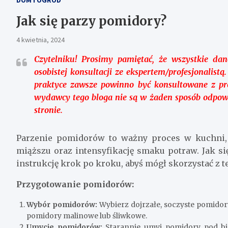
Jak się parzy pomidory?
4 kwietnia, 2024
Czytelniku!
Prosimy pamiętać, że wszystkie dane
osobistej konsultacji ze ekspertem/profesjonalist
praktyce zawsze powinno być konsultowane z prof
wydawcy tego bloga nie są w żaden sposób odpowi
stronie.
Parzenie pomidorów to ważny proces w kuchni, 
miąższu oraz intensyfikację smaku potraw. Jak s
instrukcję krok po kroku, abyś mógł skorzystać z te
Przygotowanie pomidorów:
Wybór pomidorów:
Wybierz dojrzałe, soczyste pomidory
pomidory malinowe lub śliwkowe.
Umycie pomidorów:
Starannie umyj pomidory pod bie