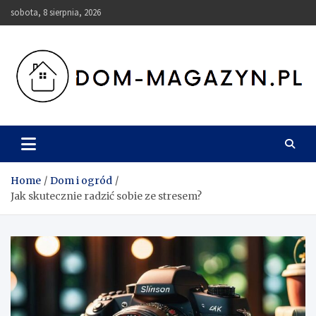
Skip
sobota, 8 sierpnia, 2026
to
content
Dom-Magazyn.pl
Home
Dom i ogród
Jak skutecznie radzić sobie ze stresem?