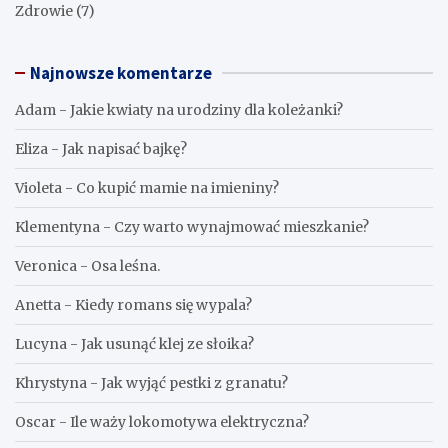
Zdrowie
(7)
Najnowsze komentarze
Adam
-
Jakie kwiaty na urodziny dla koleżanki?
Eliza
-
Jak napisać bajkę?
Violeta
-
Co kupić mamie na imieniny?
Klementyna
-
Czy warto wynajmować mieszkanie?
Veronica
-
Osa leśna.
Anetta
-
Kiedy romans się wypala?
Lucyna
-
Jak usunąć klej ze słoika?
Khrystyna
-
Jak wyjąć pestki z granatu?
Oscar
-
Ile waży lokomotywa elektryczna?