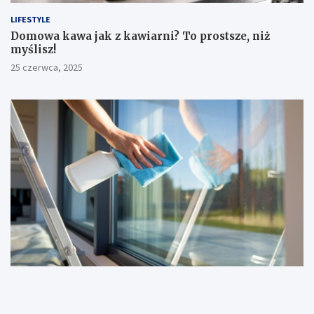
LIFESTYLE
​Domowa kawa jak z kawiarni? To prostsze, niż
myślisz!
25 czerwca, 2025
DOM I OGRÓD
Jak umyć okna bez smug? 5 sprawdzonych sposobów