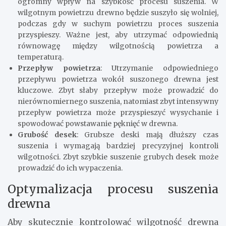
ogromny wpływ na szybkość procesu suszenia. W
wilgotnym powietrzu drewno będzie suszyło się wolniej,
podczas gdy w suchym powietrzu proces suszenia
przyspieszy. Ważne jest, aby utrzymać odpowiednią
równowagę między wilgotnością powietrza a
temperaturą.
Przepływ powietrza
: Utrzymanie odpowiedniego
przepływu powietrza wokół suszonego drewna jest
kluczowe. Zbyt słaby przepływ może prowadzić do
nierównomiernego suszenia, natomiast zbyt intensywny
przepływ powietrza może przyspieszyć wysychanie i
spowodować powstawanie pęknięć w drewna.
Grubość desek
: Grubsze deski mają dłuższy czas
suszenia i wymagają bardziej precyzyjnej kontroli
wilgotności. Zbyt szybkie suszenie grubych desek może
prowadzić do ich wypaczenia.
Optymalizacja procesu suszenia
drewna
Aby skutecznie kontrolować wilgotność drewna