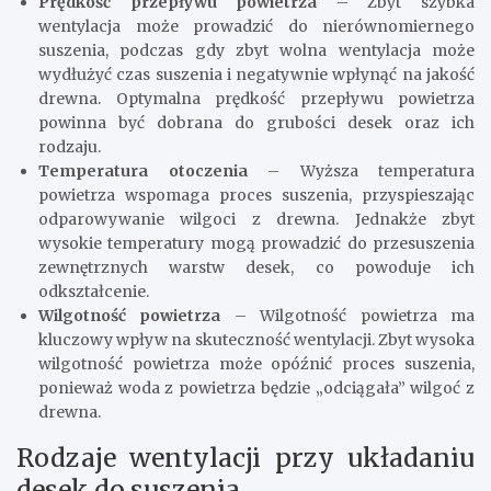
Prędkość przepływu powietrza
– Zbyt szybka
wentylacja może prowadzić do nierównomiernego
suszenia, podczas gdy zbyt wolna wentylacja może
wydłużyć czas suszenia i negatywnie wpłynąć na jakość
drewna. Optymalna prędkość przepływu powietrza
powinna być dobrana do grubości desek oraz ich
rodzaju.
Temperatura otoczenia
– Wyższa temperatura
powietrza wspomaga proces suszenia, przyspieszając
odparowywanie wilgoci z drewna. Jednakże zbyt
wysokie temperatury mogą prowadzić do przesuszenia
zewnętrznych warstw desek, co powoduje ich
odkształcenie.
Wilgotność powietrza
– Wilgotność powietrza ma
kluczowy wpływ na skuteczność wentylacji. Zbyt wysoka
wilgotność powietrza może opóźnić proces suszenia,
ponieważ woda z powietrza będzie „odciągała” wilgoć z
drewna.
Rodzaje wentylacji przy układaniu
desek do suszenia