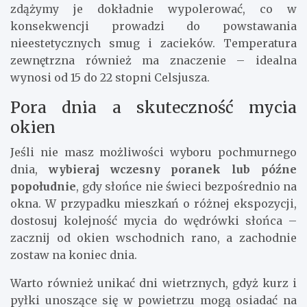
zdążymy je dokładnie wypolerować, co w
konsekwencji prowadzi do powstawania
nieestetycznych smug i zacieków. Temperatura
zewnętrzna również ma znaczenie – idealna
wynosi od 15 do 22 stopni Celsjusza.
Pora dnia a skuteczność mycia
okien
Jeśli nie masz możliwości wyboru pochmurnego
dnia,
wybieraj wczesny poranek lub późne
popołudnie
, gdy słońce nie świeci bezpośrednio na
okna. W przypadku mieszkań o różnej ekspozycji,
dostosuj kolejność mycia do wędrówki słońca –
zacznij od okien wschodnich rano, a zachodnie
zostaw na koniec dnia.
Warto również unikać dni wietrznych, gdyż kurz i
pyłki unoszące się w powietrzu mogą osiadać na