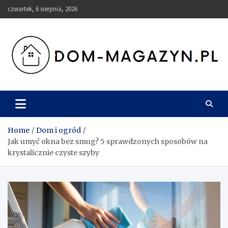
Skip
czwartek, 6 sierpnia, 2026
to
content
Dom-Magazyn.pl
Home
Dom i ogród
Jak umyć okna bez smug? 5 sprawdzonych sposobów na
krystalicznie czyste szyby