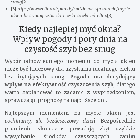
smug
[2]
[3]
https://www.eltap.pl/porady/codzienne-sprzatanie/mycie-
okien-bez-smug-sztuczki-i-wskazowki-od-eltap
[3]
Kiedy najlepiej myć okna?
Wpływ pogody i pory dnia na
czystość szyb bez smug
Wybór odpowiedniego momentu do mycia okien
może być kluczowy dla uzyskania idealnego efektu
bez irytujących smug.
Pogoda ma decydujący
wpływ na efektywność czyszczenia szyb
, dlatego
warto zaplanować to zadanie z wyprzedzeniem,
sprawdzając prognozę na najbliższe dni.
Najlepszym momentem na mycie okien jest
pochmurny, ale bezdeszczowy dzień
. Bezpośrednie
promienie słoneczne powodują zbyt szybkie
wysychanie środków czyszczących, zanim