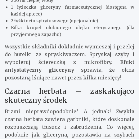
200 ml ciepłej wody
1 łyżeczka gliceryny farmaceutycznej (dostępna w
każdej aptece)
2 łyżki octu spirytusowego (opcjonalnie)
Kilka kropel ulubionego olejku eterycznego (dla
przyjemnego zapachu)
Wszystkie składniki dokładnie wymieszaj i przelej
do butelki ze spryskiwaczem. Spryskaj szyby i
wypoleruj ściereczką z mikrofibry.
Efekt
antystatyczny gliceryny
sprawia, że okna
pozostaną lśniące nawet przez kilka miesięcy!
Czarna herbata – zaskakująco
skuteczny środek
Brzmi nieprawdopodobnie? A jednak! Zwykła
czarna herbata zawiera garbniki, które doskonale
rozpuszczają tłuszcz i zabrudzenia. Co więcej,
podobnie jak gliceryna, pozostawia na szybach