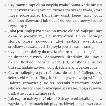
Czy można myć okna zwykłą wodą?
Sama woda nie jest
najlepszym rozwiązaniem, zwłaszcza twarda woda, która
może pozostawiać kamienny osad. Lepiej użyć wody
zdemineralizowanej lub dodać do wody domowy środek
czyszczący.
Jaka jest najlepsza pora na mycie okien?
Najlepiej myć
okna w pochmurny, ale suchy dzień. Unikaj pełnego
słońca, które powoduje zbyt szybkie wysychanie
środków czyszczących i sprzyja powstawaniu smug.
Czy ocet jest dobry do mycia okien?
Tak, ocet to jeden z
najskuteczniejszych domowych środków do mycia
okien. Roztwór octu z wodą (1:3) doskonale usuwa
tłuszcz, nadaje szybom połysk i działa antybakteryjnie.
Czym najlepiej wycierać okna do sucha?
Najlepsze są
ściereczki z mikrofibry, które nie pozostawiają włókien.
Dobrze sprawdzają się też ręczniki papierowe dobrej
jakości. Gazety, choć tradycyjnie używane, mogą rysować
delikatne powierzchnie szyb.
Jak często należy myć okna?
Zależy to od lokalizacji – w
zapylonych rejonach lub przy ruchliwej ulicy nawet co 2-