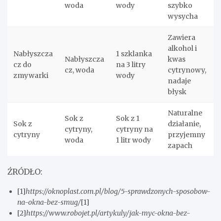
woda
wody
szybko
wysycha
Zawiera
alkohol i
Nabłyszcza
1 szklanka
Nabłyszcza
kwas
cz do
na 3 litry
cz, woda
cytrynowy,
zmywarki
wody
nadaje
błysk
Naturalne
Sok z
Sok z 1
Sok z
działanie,
cytryny,
cytryny na
cytryny
przyjemny
woda
1 litr wody
zapach
ŹRÓDŁO:
[1]
https://oknoplast.com.pl/blog/5-sprawdzonych-sposobow-
na-okna-bez-smug/
[1]
[2]
https://www.robojet.pl/artykuly/jak-myc-okna-bez-