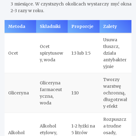
3 miesiące. W czystszych okolicach wystarczy myć okna
2-3 razy w roku.
Metoda
Składniki
Proporcje
Zalety
Usuwa
Ocet
tłuszcz,
Ocet
spirytusow
1:3 lub 1:5
działa
y, woda
antybakter
yjnie
Tworzy
Gliceryna
warstwę
farmaceut
Gliceryna
1:10
ochronną,
yczna,
długotrwał
woda
y efekt
Rozpuszcz
Alkohol
1-2 łyżki na
a trudne
Alkohol
etylowy,
5 litrów
osady,