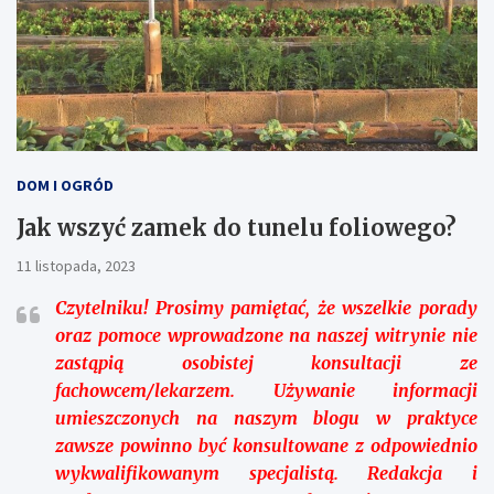
DOM I OGRÓD
Jak wszyć zamek do tunelu foliowego?
11 listopada, 2023
Czytelniku!
Prosimy pamiętać, że wszelkie porady
oraz pomoce wprowadzone na naszej witrynie nie
zastąpią osobistej konsultacji ze
fachowcem/lekarzem. Używanie informacji
umieszczonych na naszym blogu w praktyce
zawsze powinno być konsultowane z odpowiednio
wykwalifikowanym specjalistą. Redakcja i