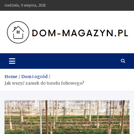
Skip
niedziela, 9 sierpnia, 2026
to
content
Dom-Magazyn.pl
Home
Dom i ogród
Jak wszyć zamek do tunelu foliowego?