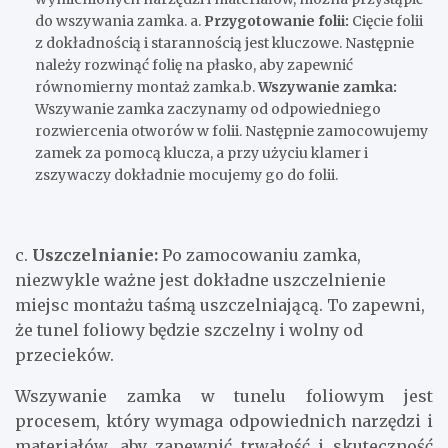
do wszywania zamka. a.
Przygotowanie folii:
Cięcie folii
z dokładnością i starannością jest kluczowe. Następnie
należy rozwinąć folię na płasko, aby zapewnić
równomierny montaż zamka.b.
Wszywanie zamka:
Wszywanie zamka zaczynamy od odpowiedniego
rozwiercenia otworów w folii. Następnie zamocowujemy
zamek za pomocą klucza, a przy użyciu klamer i
zszywaczy dokładnie mocujemy go do folii.
c.
Uszczelnianie:
Po zamocowaniu zamka,
niezwykle ważne jest dokładne uszczelnienie
miejsc montażu taśmą uszczelniającą. To zapewni,
że tunel foliowy będzie szczelny i wolny od
przecieków.
Wszywanie zamka w tunelu foliowym jest
procesem, który wymaga odpowiednich narzędzi i
materiałów, aby zapewnić trwałość i skuteczność