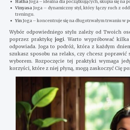
Hatha
Joga – idealna dla początkujących, skupia się n
Vinyasa
Joga – dynamiczny styl, który łączy ruch z od
treningu.
Yin
Joga – koncentruje się na długotrwałym trwaniu w po
Wybór odpowiedniego stylu zależy od Twoich osob
poprzez praktykę
jogi
. Warto wypróbować kilka r
odpowiada. Joga to podróż, która z każdym dniem
szukasz sposobu na relaks, czy chcesz poprawić 
wyborem. Rozpoczęcie tej praktyki wymaga jedy
korzyści, które z niej płyną, mogą zaskoczyć Cię p