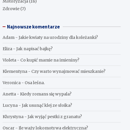
Motoryzacja
(18)
Zdrowie
(7)
Najnowsze komentarze
Adam
-
Jakie kwiaty na urodziny dla koleżanki?
Eliza
-
Jak napisać bajkę?
Violeta
-
Co kupić mamie na imieniny?
Klementyna
-
Czy warto wynajmować mieszkanie?
Veronica
-
Osa leśna.
Anetta
-
Kiedy romans się wypala?
Lucyna
-
Jak usunąć klej ze słoika?
Khrystyna
-
Jak wyjąć pestki z granatu?
Oscar
-
Ile waży lokomotywa elektryczna?