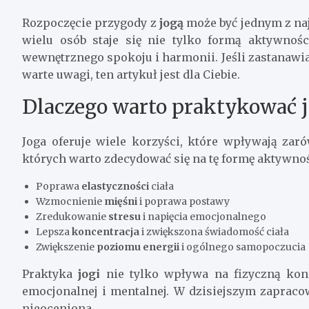
Rozpoczęcie przygody z
jogą
może być jednym z naj
wielu osób staje się nie tylko formą aktywnośc
wewnętrznego spokoju i harmonii. Jeśli zastanawia
warte uwagi, ten artykuł jest dla Ciebie.
Dlaczego warto praktykować 
Joga oferuje wiele korzyści, które wpływają zar
których warto zdecydować się na tę formę aktywnoś
Poprawa
elastyczności
ciała
Wzmocnienie
mięśni
i poprawa postawy
Zredukowanie
stresu
i napięcia emocjonalnego
Lepsza
koncentracja
i zwiększona świadomość ciała
Zwiększenie
poziomu energii
i ogólnego samopoczucia
Praktyka
jogi
nie tylko wpływa na fizyczną kon
emocjonalnej i mentalnej. W dzisiejszym zapraco
nieoceniona.