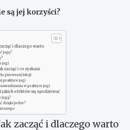
e są jej korzyści?
zacząć i dlaczego warto
ć jogę?
ę?
 jogi
ak zacząć i co zyskasz
o pierwszej lekcji
j praktyce jogi
i nawadniania w praktyce jogi
 i jakich efektów się spodziewać
z jogą?
ć dzięki jodze?
hicznego
Jak zacząć i dlaczego warto