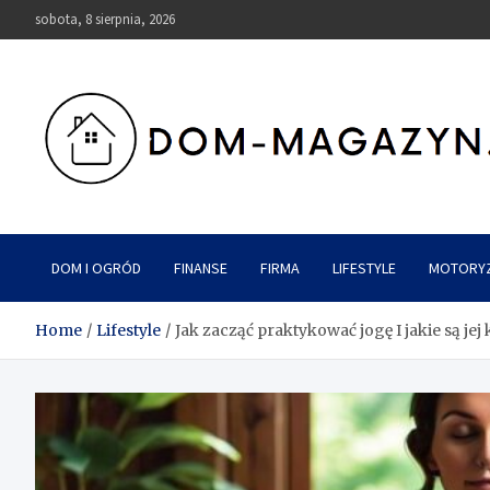
Skip
sobota, 8 sierpnia, 2026
to
content
Dom-Magazyn.pl
DOM I OGRÓD
FINANSE
FIRMA
LIFESTYLE
MOTORY
Home
Lifestyle
Jak zacząć praktykować jogę I jakie są jej