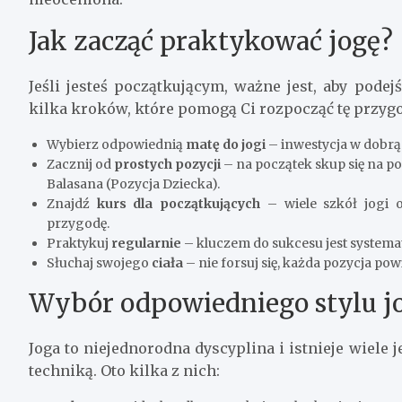
Jak zacząć praktykować jogę?
Jeśli jesteś początkującym, ważne jest, aby podej
kilka kroków, które pomogą Ci rozpocząć tę przygo
Wybierz odpowiednią
matę do jogi
– inwestycja w dobrą
Zacznij od
prostych pozycji
– na początek skup się na p
Balasana (Pozycja Dziecka).
Znajdź
kurs dla początkujących
– wiele szkół jogi o
przygodę.
Praktykuj
regularnie
– kluczem do sukcesu jest systemat
Słuchaj swojego
ciała
– nie forsuj się, każda pozycja 
Wybór odpowiedniego stylu j
Joga to niejednorodna dyscyplina i istnieje wiele 
techniką. Oto kilka z nich: