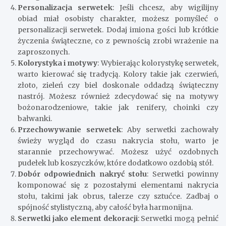
Personalizacja serwetek
: Jeśli chcesz, aby wigilijny
obiad miał osobisty charakter, możesz pomyśleć o
personalizacji serwetek. Dodaj imiona gości lub krótkie
życzenia świąteczne, co z pewnością zrobi wrażenie na
zaproszonych.
Kolorystyka i motywy
: Wybierając kolorystykę serwetek,
warto kierować się tradycją. Kolory takie jak czerwień,
złoto, zieleń czy biel doskonale oddadzą świąteczny
nastrój. Możesz również zdecydować się na motywy
bożonarodzeniowe, takie jak renifery, choinki czy
bałwanki.
Przechowywanie serwetek
: Aby serwetki zachowały
świeży wygląd do czasu nakrycia stołu, warto je
starannie przechowywać. Możesz użyć ozdobnych
pudełek lub koszyczków, które dodatkowo ozdobią stół.
Dobór odpowiednich nakryć stołu
: Serwetki powinny
komponować się z pozostałymi elementami nakrycia
stołu, takimi jak obrus, talerze czy sztućce. Zadbaj o
spójność stylistyczną, aby całość była harmonijna.
Serwetki jako element dekoracji
: Serwetki mogą pełnić