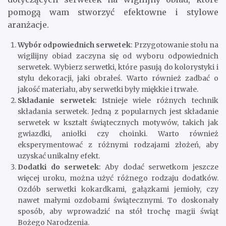
pomogą wam stworzyć efektowne i stylowe
aranżacje.
Wybór odpowiednich serwetek
: Przygotowanie stołu na
wigilijny obiad zaczyna się od wyboru odpowiednich
serwetek. Wybierz serwetki, które pasują do kolorystyki i
stylu dekoracji, jaki obrałeś. Warto również zadbać o
jakość materiału, aby serwetki były miękkie i trwałe.
Składanie serwetek
: Istnieje wiele różnych technik
składania serwetek. Jedną z popularnych jest składanie
serwetek w kształt świątecznych motywów, takich jak
gwiazdki, aniołki czy choinki. Warto również
eksperymentować z różnymi rodzajami złożeń, aby
uzyskać unikalny efekt.
Dodatki do serwetek
: Aby dodać serwetkom jeszcze
więcej uroku, można użyć różnego rodzaju dodatków.
Ozdób serwetki kokardkami, gałązkami jemioły, czy
nawet małymi ozdobami świątecznymi. To doskonały
sposób, aby wprowadzić na stół trochę magii świąt
Bożego Narodzenia.