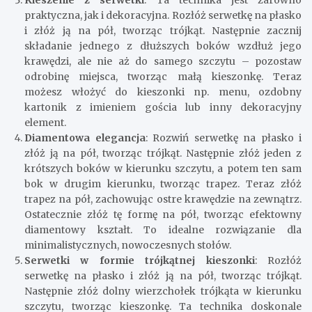
praktyczna, jak i dekoracyjna. Rozłóż serwetkę na płasko
i złóż ją na pół, tworząc trójkąt. Następnie zacznij
składanie jednego z dłuższych boków wzdłuż jego
krawędzi, ale nie aż do samego szczytu – pozostaw
odrobinę miejsca, tworząc małą kieszonkę. Teraz
możesz włożyć do kieszonki np. menu, ozdobny
kartonik z imieniem gościa lub inny dekoracyjny
element.
Diamentowa elegancja
: Rozwiń serwetkę na płasko i
złóż ją na pół, tworząc trójkąt. Następnie złóż jeden z
krótszych boków w kierunku szczytu, a potem ten sam
bok w drugim kierunku, tworząc trapez. Teraz złóż
trapez na pół, zachowując ostre krawędzie na zewnątrz.
Ostatecznie złóż tę formę na pół, tworząc efektowny
diamentowy kształt. To idealne rozwiązanie dla
minimalistycznych, nowoczesnych stołów.
Serwetki w formie trójkątnej kieszonki
: Rozłóż
serwetkę na płasko i złóż ją na pół, tworząc trójkąt.
Następnie złóż dolny wierzchołek trójkąta w kierunku
szczytu, tworząc kieszonkę. Ta technika doskonale