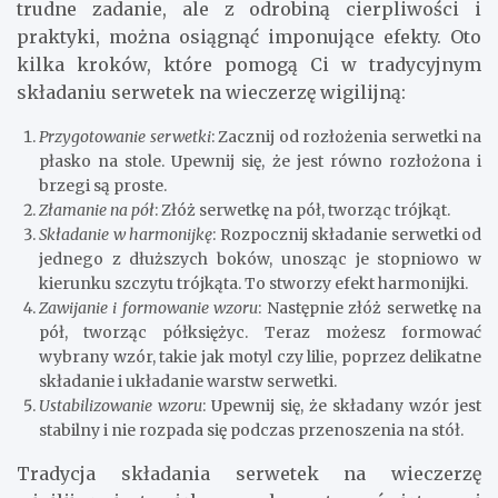
trudne zadanie, ale z odrobiną cierpliwości i
praktyki, można osiągnąć imponujące efekty. Oto
kilka kroków, które pomogą Ci w tradycyjnym
składaniu serwetek na wieczerzę wigilijną:
Przygotowanie serwetki
: Zacznij od rozłożenia serwetki na
płasko na stole. Upewnij się, że jest równo rozłożona i
brzegi są proste.
Złamanie na pół
: Złóż serwetkę na pół, tworząc trójkąt.
Składanie w harmonijkę
: Rozpocznij składanie serwetki od
jednego z dłuższych boków, unosząc je stopniowo w
kierunku szczytu trójkąta. To stworzy efekt harmonijki.
Zawijanie i formowanie wzoru
: Następnie złóż serwetkę na
pół, tworząc półksiężyc. Teraz możesz formować
wybrany wzór, takie jak motyl czy lilie, poprzez delikatne
składanie i układanie warstw serwetki.
Ustabilizowanie wzoru
: Upewnij się, że składany wzór jest
stabilny i nie rozpada się podczas przenoszenia na stół.
Tradycja składania serwetek na wieczerzę