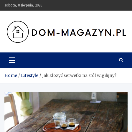
Skip
sobota, 8 sierpnia, 2026
to
content
Dom-Magazyn.pl
Home
Lifestyle
Jak złożyć serwetki na stół wigilijny?