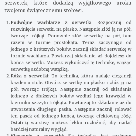
serwetek, które dodadzą wyjątkowego uroku
twojemu świątecznemu stołowi.
Podwójne wachlarze z serwetki
: Rozpocznij od
rozwinięcia serwetki na płasko. Następnie złóż ją na pół,
tworząc trójkąt. Ponownie złóż serwetkę na pół, tym
razem w formie prostokąta. Teraz zaczynając od
jednego z krótszych boków, zacznij składać serwetkę w
formie wachlarza. Powtarzaj składanie, aż dojdziesz do
końca serwetki. Możesz wykończyć tę technikę, wiążąc
serwetkę ozdobną wstążką.
Róża z serwetki
: To technika, która nadaje elegancji
każdemu stole. Otwórz serwetkę na płasko i złóż ją na
pół, tworząc trójkąt. Następnie zacznij od składania
jednego z dłuższych boków wzdłuż jego krawędzi w
kierunku szczytu trójkąta. Powtarzaj to składanie aż do
utworzenia długiego paska. Następnie zacznij rolować
ten pasek od jednego końca, tworząc efektowną różę.
Ostatnią warstwę możesz lekko rozluźnić, aby nadać
bardziej naturalny wygląd.
Kieszenie z serwetki
: Ta technika jest zarówno