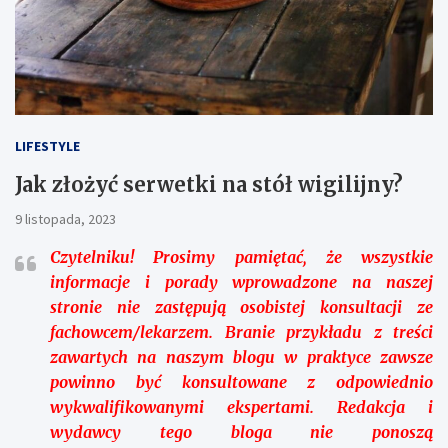
LIFESTYLE
Jak złożyć serwetki na stół wigilijny?
9 listopada, 2023
Czytelniku!
Prosimy pamiętać, że wszystkie
informacje i porady wprowadzone na naszej
stronie nie zastępują osobistej konsultacji ze
fachowcem/lekarzem. Branie przykładu z treści
zawartych na naszym blogu w praktyce zawsze
powinno być konsultowane z odpowiednio
wykwalifikowanymi ekspertami. Redakcja i
wydawcy tego bloga nie ponoszą