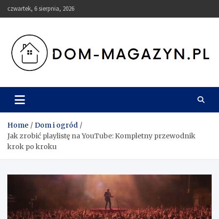
Skip
czwartek, 6 sierpnia, 2026
to
content
Dom-Magazyn.pl
Home
Dom i ogród
Jak zrobić playlistę na YouTube: Kompletny przewodnik
krok po kroku