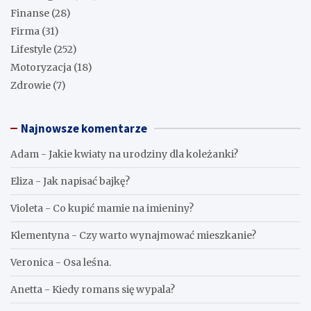
Finanse
(28)
Firma
(31)
Lifestyle
(252)
Motoryzacja
(18)
Zdrowie
(7)
Najnowsze komentarze
Adam
-
Jakie kwiaty na urodziny dla koleżanki?
Eliza
-
Jak napisać bajkę?
Violeta
-
Co kupić mamie na imieniny?
Klementyna
-
Czy warto wynajmować mieszkanie?
Veronica
-
Osa leśna.
Anetta
-
Kiedy romans się wypala?