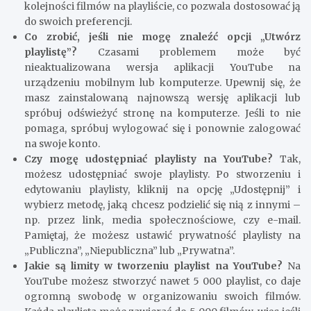
kolejności filmów na playliście, co pozwala dostosować ją
do swoich preferencji.
Co zrobić, jeśli nie mogę znaleźć opcji „Utwórz
playlistę”?
Czasami problemem może być
nieaktualizowana wersja aplikacji YouTube na
urządzeniu mobilnym lub komputerze. Upewnij się, że
masz zainstalowaną najnowszą wersję aplikacji lub
spróbuj odświeżyć stronę na komputerze. Jeśli to nie
pomaga, spróbuj wylogować się i ponownie zalogować
na swoje konto.
Czy mogę udostępniać playlisty na YouTube?
Tak,
możesz udostępniać swoje playlisty. Po stworzeniu i
edytowaniu playlisty, kliknij na opcję „Udostępnij” i
wybierz metodę, jaką chcesz podzielić się nią z innymi –
np. przez link, media społecznościowe, czy e-mail.
Pamiętaj, że możesz ustawić prywatność playlisty na
„Publiczna”, „Niepubliczna” lub „Prywatna”.
Jakie są limity w tworzeniu playlist na YouTube?
Na
YouTube możesz stworzyć nawet 5 000 playlist, co daje
ogromną swobodę w organizowaniu swoich filmów.