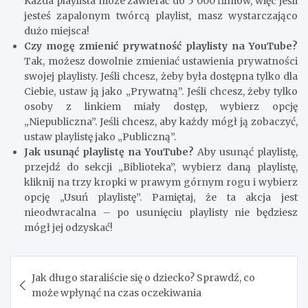
Każda playlista może zawierać do 5 000 filmów, więc jeśli
jesteś zapalonym twórcą playlist, masz wystarczająco
dużo miejsca!
Czy mogę zmienić prywatność playlisty na YouTube?
Tak, możesz dowolnie zmieniać ustawienia prywatności
swojej playlisty. Jeśli chcesz, żeby była dostępna tylko dla
Ciebie, ustaw ją jako „Prywatną”. Jeśli chcesz, żeby tylko
osoby z linkiem miały dostęp, wybierz opcję
„Niepubliczna”. Jeśli chcesz, aby każdy mógł ją zobaczyć,
ustaw playlistę jako „Publiczną”.
Jak usunąć playlistę na YouTube?
Aby usunąć playlistę,
przejdź do sekcji „Biblioteka”, wybierz daną playlistę,
kliknij na trzy kropki w prawym górnym rogu i wybierz
opcję „Usuń playlistę”. Pamiętaj, że ta akcja jest
nieodwracalna – po usunięciu playlisty nie będziesz
mógł jej odzyskać!
Nawigacja
Jak długo staraliście się o dziecko? Sprawdź, co
wpisu
może wpłynąć na czas oczekiwania