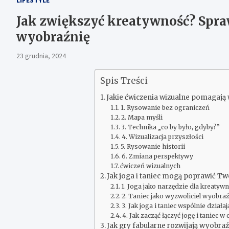
Jak zwiększyć kreatywność? Spra
wyobraźnię
23 grudnia, 2024
Spis Treści
Jakie ćwiczenia wizualne pomagaj
1. Rysowanie bez ograniczeń
2. Mapa myśli
3. Technika „co by było, gdyby?”
4. Wizualizacja przyszłości
5. Rysowanie historii
6. Zmiana perspektywy
ćwiczeń wizualnych
Jak joga i taniec mogą poprawić T
1. Joga jako narzędzie dla kreatywn
2. Taniec jako wyzwoliciel wyobra
3. Jak joga i taniec wspólnie dział
4. Jak zacząć łączyć jogę i taniec 
Jak gry fabularne rozwijają wyobr