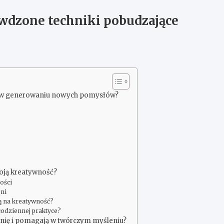
wdzone techniki pobudzające
ą w generowaniu nowych pomysłów?
woją kreatywność?
ości
źni
ają na kreatywność?
w codziennej praktyce?
aźnię i pomagają w twórczym myśleniu?