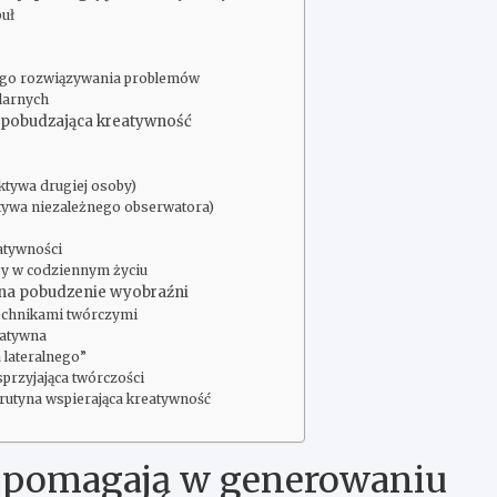
buł
ego rozwiązywania problemów
ularnych
 pobudzająca kreatywność
ktywa drugiej osoby)
ktywa niezależnego obserwatora)
atywności
y w codziennym życiu
i na pobudzenie wyobraźni
echnikami twórczymi
eatywna
 lateralnego”
sprzyjająca twórczości
 rutyna wspierająca kreatywność
e pomagają w generowaniu