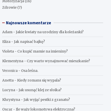
Motoryzacja
(18)
Zdrowie
(7)
Najnowsze komentarze
Adam
-
Jakie kwiaty na urodziny dla koleżanki?
Eliza
-
Jak napisać bajkę?
Violeta
-
Co kupić mamie na imieniny?
Klementyna
-
Czy warto wynajmować mieszkanie?
Veronica
-
Osa leśna.
Anetta
-
Kiedy romans się wypala?
Lucyna
-
Jak usunąć klej ze słoika?
Khrystyna
-
Jak wyjąć pestki z granatu?
Oscar
-
Ile waży lokomotywa elektryczna?