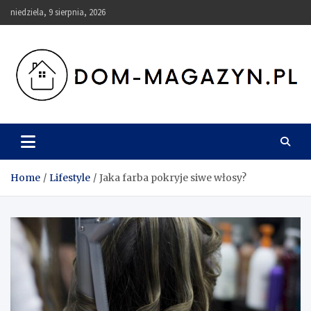
Skip
niedziela, 9 sierpnia, 2026
to
content
Dom-Magazyn.pl
Home
Lifestyle
Jaka farba pokryje siwe włosy?