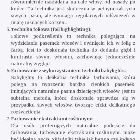
równomiernie nakładana na całe włosy, od nasady po
końce. Ta technika jest skuteczna w pełnym zakryciu
siwych pasm, ale wymaga regularnych odświeżeń w
miarę rosnących korzeni.
Technika foliowa (foil highlighting):
Foliowe podkreślenia to technika polegająca na
wydzielaniu pasemek włosów i owinięciu ich w folię z
farbą. Jest to doskonała technika do dodania głębi i
kontrastu siwym włosom, zachowując jednocześnie
naturalny wygląd.
Farbowanie z wykorzystaniem techniki babylights:
Babylights to delikatna technika farbowania, która
polega na tworzeniu bardzo cienkich pasemek,
imitujących naturalne pasma dziecięcych włosów. Jest to
subtelna metoda, która doskonale sprawdza się w
przypadku siwych włosów, tworząc efekt delikatnego
rozświetlenia.
Farbowanie ekstraktami roślinnymi:
Dla osób preferujących naturalne podejście do
farbowania, farbowanie ekstraktami roślinnymi może
być idealną opcją. Składniki takie jak henna czy indygo