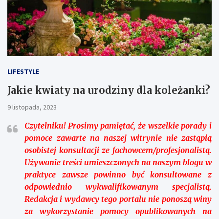
LIFESTYLE
Jakie kwiaty na urodziny dla koleżanki?
9 listopada, 2023
Czytelniku!
Prosimy pamiętać, że wszelkie porady i
pomoce zawarte na naszej witrynie nie zastąpią
osobistej konsultacji ze fachowcem/profesjonalistą.
Używanie treści umieszczonych na naszym blogu w
praktyce zawsze powinno być konsultowane z
odpowiednio wykwalifikowanym specjalistą.
Redakcja i wydawcy tego portalu nie ponoszą winy
za wykorzystanie pomocy opublikowanych na