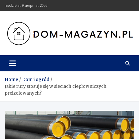
Skip
niedziela, 9 sierpnia, 2026
to
content
Dom-Magazyn.pl
Home
Dom i ogród
Jakie rury stosuje się w sieciach ciepłowniczych
preizolowanych?