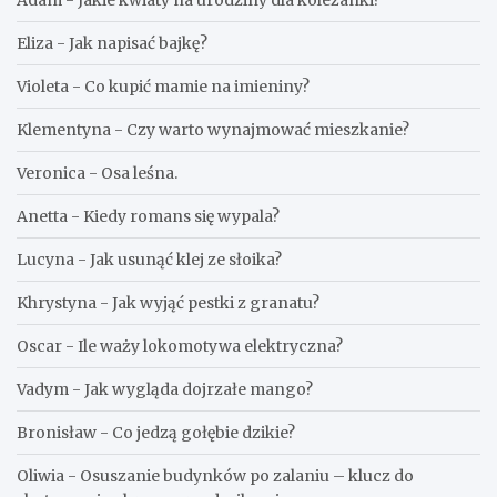
Adam
-
Jakie kwiaty na urodziny dla koleżanki?
Eliza
-
Jak napisać bajkę?
Violeta
-
Co kupić mamie na imieniny?
Klementyna
-
Czy warto wynajmować mieszkanie?
Veronica
-
Osa leśna.
Anetta
-
Kiedy romans się wypala?
Lucyna
-
Jak usunąć klej ze słoika?
Khrystyna
-
Jak wyjąć pestki z granatu?
Oscar
-
Ile waży lokomotywa elektryczna?
Vadym
-
Jak wygląda dojrzałe mango?
Bronisław
-
Co jedzą gołębie dzikie?
Oliwia
-
Osuszanie budynków po zalaniu – klucz do