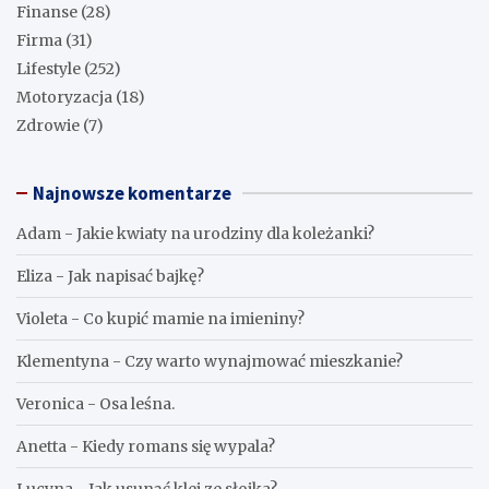
Finanse
(28)
Firma
(31)
Lifestyle
(252)
Motoryzacja
(18)
Zdrowie
(7)
Najnowsze komentarze
Adam
-
Jakie kwiaty na urodziny dla koleżanki?
Eliza
-
Jak napisać bajkę?
Violeta
-
Co kupić mamie na imieniny?
Klementyna
-
Czy warto wynajmować mieszkanie?
Veronica
-
Osa leśna.
Anetta
-
Kiedy romans się wypala?
Lucyna
-
Jak usunąć klej ze słoika?