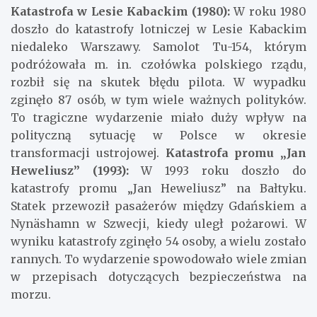
Katastrofa w Lesie Kabackim (1980):
W roku 1980
doszło do katastrofy lotniczej w Lesie Kabackim
niedaleko Warszawy. Samolot Tu-154, którym
podróżowała m. in. czołówka polskiego rządu,
rozbił się na skutek błędu pilota. W wypadku
zginęło 87 osób, w tym wiele ważnych polityków.
To tragiczne wydarzenie miało duży wpływ na
polityczną sytuację w Polsce w okresie
transformacji ustrojowej.
Katastrofa promu „Jan
Heweliusz” (1993):
W 1993 roku doszło do
katastrofy promu „Jan Heweliusz” na Bałtyku.
Statek przewoził pasażerów między Gdańskiem a
Nynäshamn w Szwecji, kiedy uległ pożarowi. W
wyniku katastrofy zginęło 54 osoby, a wielu zostało
rannych. To wydarzenie spowodowało wiele zmian
w przepisach dotyczących bezpieczeństwa na
morzu.