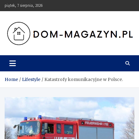
Skip
piątek, 7 sierpnia, 2026
to
content
Dom-Magazyn.pl
Home
Lifestyle
Katastrofy komunikacyjne w Polsce.