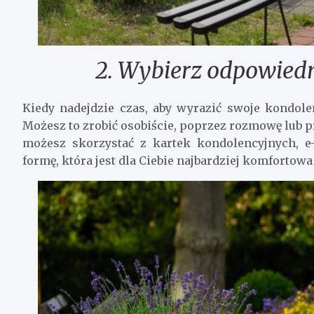
2. Wybierz odpowiedn
Kiedy nadejdzie czas, aby wyrazić swoje kondole
Możesz to zrobić osobiście, poprzez rozmowę lub p
możesz skorzystać z kartek kondolencyjnych, e
formę, która jest dla Ciebie najbardziej komfortowa