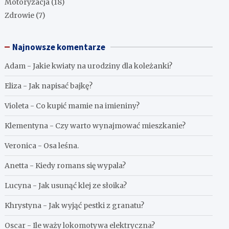
Motoryzacja
(18)
Zdrowie
(7)
Najnowsze komentarze
Adam
-
Jakie kwiaty na urodziny dla koleżanki?
Eliza
-
Jak napisać bajkę?
Violeta
-
Co kupić mamie na imieniny?
Klementyna
-
Czy warto wynajmować mieszkanie?
Veronica
-
Osa leśna.
Anetta
-
Kiedy romans się wypala?
Lucyna
-
Jak usunąć klej ze słoika?
Khrystyna
-
Jak wyjąć pestki z granatu?
Oscar
-
Ile waży lokomotywa elektryczna?