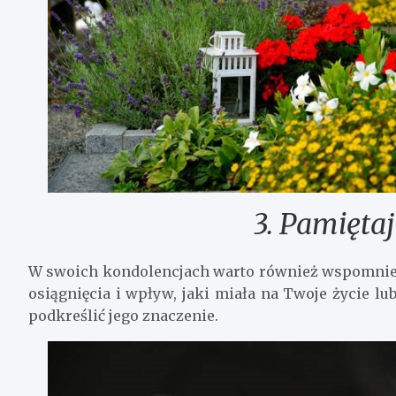
3. Pamięta
W swoich kondolencjach warto również wspomnieć o
osiągnięcia i wpływ, jaki miała na Twoje życie l
podkreślić jego znaczenie.