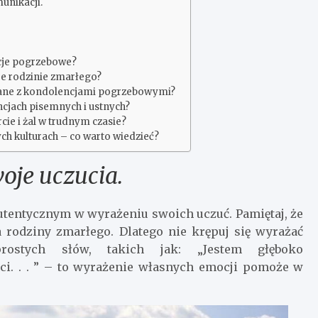
unikacji.
cje pogrzebowe?
je rodzinie zmarłego?
ązane z kondolencjami pogrzebowymi?
cjach pisemnych i ustnych?
cie i żal w trudnym czasie?
h kulturach – co warto wiedzieć?
oje uczucia.
autentycznym w wyrażeniu swoich uczuć. Pamiętaj, że
 rodziny zmarłego. Dlatego nie krępuj się wyrażać
ostych słów, takich jak: „Jestem głęboko
i. . . ” – to wyrażenie własnych emocji pomoże w