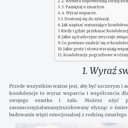
2. Wybierz odpowiednią formę kom
3. Pamiętaj o zmarłym.
4. Wyraź wsparcie.
5. Dostosuj się do sytuacji.
Jak napisać wzruszające kondolen
Kiedy i gdzie przekazać kondolenc
Jakie są tradycyjne zwyczaje zwi
Co powinno znaleźć się w kondolen
Jakie gesty i słowa wyrażają wspar
Kondolencje pogrzebowe w różnyc
1. Wyraź sw
Przede wszystkim ważne jest, aby być szczerym i 
kondolencje to wyraz wsparcia i współczucia dla
swojego smutku i żalu. Możesz użyć pr
zasmucony/załamany/zszokowany słysząc o śmierc
budowaniu więzi emocjonalnej z rodziną zmarłego.