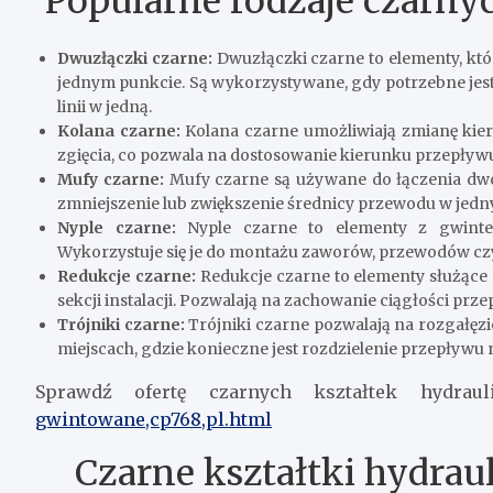
Popularne rodzaje czarny
Dwuzłączki c
zarne:
Dwuzłączki czarne to elementy, któ
jednym punkcie. Są wykorzystywane, gdy potrzebne jes
linii w jedną.
Kolana c
zarne:
Kolana czarne umożliwiają zmianę kier
zgięcia, co pozwala na dostosowanie kierunku przepływu
Mufy c
zarne:
Mufy czarne są używane do łączenia dwó
zmniejszenie lub zwiększenie średnicy przewodu w jedn
Nyple c
zarne:
Nyple czarne to elementy z gwintem,
Wykorzystuje się je do montażu zaworów, przewodów cz
Redukcje c
zarne:
Redukcje czarne to elementy służące 
sekcji instalacji. Pozwalają na zachowanie ciągłości prz
Trójniki c
zarne:
Trójniki czarne pozwalają na rozgałęz
miejscach, gdzie konieczne jest rozdzielenie przepływu na
Sprawdź ofertę czarnych kształtek hydrau
gwintowane,cp768,pl.html
Czarne kształtki hydrau