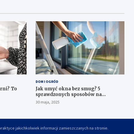
DOM I OGRÓD
rni? To
Jak umyć okna bez smug? 5
sprawdzonych sposobów na
krystalicznie czyste szyby
30 maja, 2025
aktyce jakichkolwiek informacji zamieszczanych na stronie.