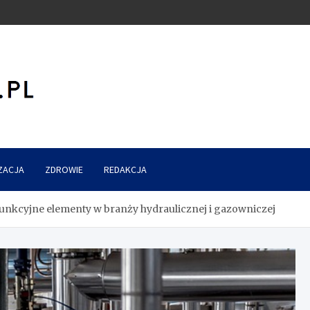
ZACJA
ZDROWIE
REDAKCJA
unkcyjne elementy w branży hydraulicznej i gazowniczej