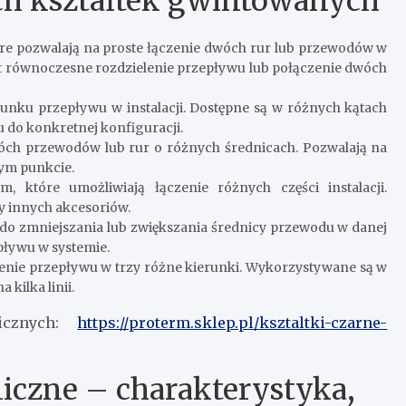
ch kształtek gwintowanych
re pozwalają na proste łączenie dwóch rur lub przewodów w
t równoczesne rozdzielenie przepływu lub połączenie dwóch
unku przepływu w instalacji. Dostępne są w różnych kątach
 do konkretnej konfiguracji.
ch przewodów lub rur o różnych średnicach. Pozwalają na
ym punkcie.
 które umożliwiają łączenie różnych części instalacji.
y innych akcesoriów.
do zmniejszania lub zwiększania średnicy przewodu w danej
epływu w systemie.
ienie przepływu w trzy różne kierunki. Wykorzystywane są w
 kilka linii.
licznych:
https://proterm.sklep.pl/ksztaltki-czarne-
liczne – charakterystyka,