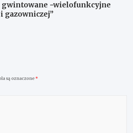
e gwintowane -wielofunkcyjne
i gazowniczej
”
la są oznaczone
*