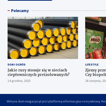
Polecamy
DOM I OGRÓD
LIFESTYLE
Jakie rury stosuje się w sieciach
Zjemy prz
ciepłowniczych preizolowanych?
Czy biopol
plastiku?
14 grudnia, 2025
28 sierpnia, 20
Witryna dom-magazyn.pl jest platformą informacyjno-rozrywkową. Red