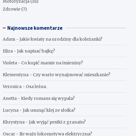
Motoryzacja
(18)
Zdrowie
(7)
Najnowsze komentarze
Adam
-
Jakie kwiaty na urodziny dla koleżanki?
Eliza
-
Jak napisać bajkę?
Violeta
-
Co kupić mamie na imieniny?
Klementyna
-
Czy warto wynajmować mieszkanie?
Veronica
-
Osa leśna.
Anetta
-
Kiedy romans się wypala?
Lucyna
-
Jak usunąć klej ze słoika?
Khrystyna
-
Jak wyjąć pestki z granatu?
Oscar
-
Ile waży lokomotywa elektryczna?