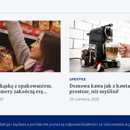
LIFESTYLE
ekąskę z opakowaniem.
​Domowa kawa jak z kawia
imery zakończą erę
prostsze, niż myślisz!
25
25 czerwca, 2025
akcja i wydawca portalu nie ponoszą odpowiedzialności ze stosowania w pr