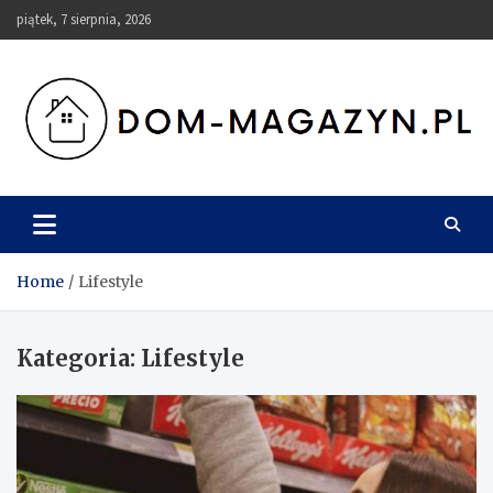
Skip
piątek, 7 sierpnia, 2026
to
content
Dom-Magazyn.pl
Home
Lifestyle
Kategoria:
Lifestyle