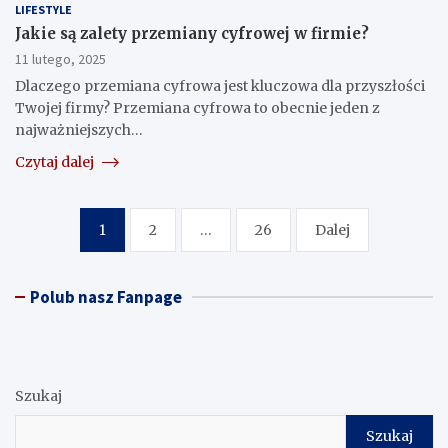
LIFESTYLE
Jakie są zalety przemiany cyfrowej w firmie?
11 lutego, 2025
Dlaczego przemiana cyfrowa jest kluczowa dla przyszłości
Twojej firmy? Przemiana cyfrowa to obecnie jeden z
najważniejszych…
Czytaj dalej
Nawigacja
1
2
…
26
Dalej
po
wpisach
Polub nasz Fanpage
Szukaj
Szukaj