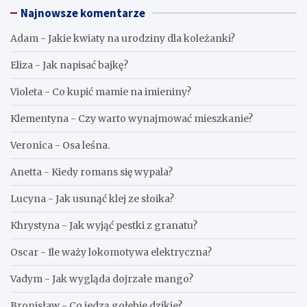
Najnowsze komentarze
Adam
-
Jakie kwiaty na urodziny dla koleżanki?
Eliza
-
Jak napisać bajkę?
Violeta
-
Co kupić mamie na imieniny?
Klementyna
-
Czy warto wynajmować mieszkanie?
Veronica
-
Osa leśna.
Anetta
-
Kiedy romans się wypala?
Lucyna
-
Jak usunąć klej ze słoika?
Khrystyna
-
Jak wyjąć pestki z granatu?
Oscar
-
Ile waży lokomotywa elektryczna?
Vadym
-
Jak wygląda dojrzałe mango?
Bronisław
-
Co jedzą gołębie dzikie?