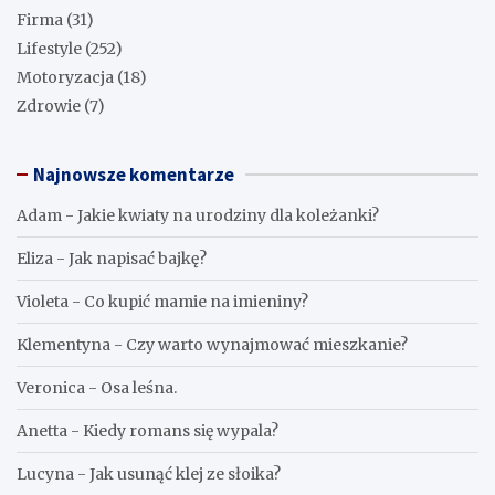
Firma
(31)
Lifestyle
(252)
Motoryzacja
(18)
Zdrowie
(7)
Najnowsze komentarze
Adam
-
Jakie kwiaty na urodziny dla koleżanki?
Eliza
-
Jak napisać bajkę?
Violeta
-
Co kupić mamie na imieniny?
Klementyna
-
Czy warto wynajmować mieszkanie?
Veronica
-
Osa leśna.
Anetta
-
Kiedy romans się wypala?
Lucyna
-
Jak usunąć klej ze słoika?