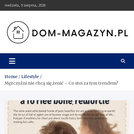
Skip
niedziela, 9 sierpnia, 2026
to
content
Dom-Magazyn.pl
Home
Lifestyle
Mężczyźni nie chcą się żenić – Co stoi za tym trendem?