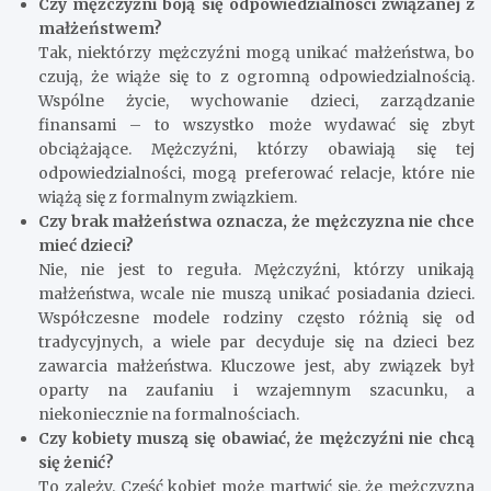
Czy mężczyźni boją się odpowiedzialności związanej z
małżeństwem?
Tak, niektórzy mężczyźni mogą unikać małżeństwa, bo
czują, że wiąże się to z ogromną odpowiedzialnością.
Wspólne życie, wychowanie dzieci, zarządzanie
finansami – to wszystko może wydawać się zbyt
obciążające. Mężczyźni, którzy obawiają się tej
odpowiedzialności, mogą preferować relacje, które nie
wiążą się z formalnym związkiem.
Czy brak małżeństwa oznacza, że mężczyzna nie chce
mieć dzieci?
Nie, nie jest to reguła. Mężczyźni, którzy unikają
małżeństwa, wcale nie muszą unikać posiadania dzieci.
Współczesne modele rodziny często różnią się od
tradycyjnych, a wiele par decyduje się na dzieci bez
zawarcia małżeństwa. Kluczowe jest, aby związek był
oparty na zaufaniu i wzajemnym szacunku, a
niekoniecznie na formalnościach.
Czy kobiety muszą się obawiać, że mężczyźni nie chcą
się żenić?
To zależy. Część kobiet może martwić się, że mężczyzna