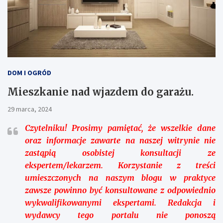
DOM I OGRÓD
Mieszkanie nad wjazdem do garażu.
29 marca, 2024
Czytelniku!
Prosimy pamiętać, że wszelkie dane
oraz informacje zawarte na naszej witrynie nie
zastąpią osobistej konsultacji ze
ekspertem/lekarzem. Korzystanie z treści
umieszczonych na naszym blogu w praktyce
zawsze powinno być konsultowane z odpowiednio
wykwalifikowanymi ekspertami. Redakcja i
wydawcy tego portalu nie ponoszą