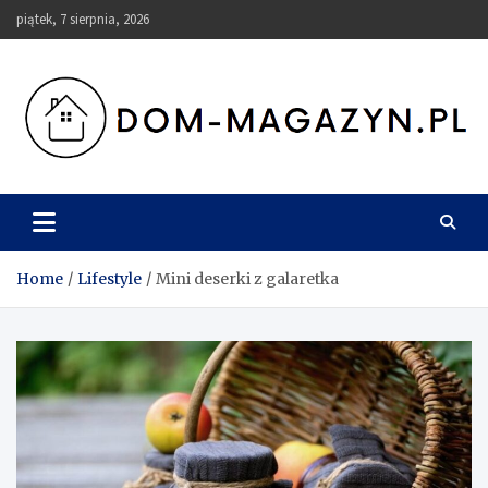
Skip
piątek, 7 sierpnia, 2026
to
content
Dom-Magazyn.pl
Home
Lifestyle
Mini deserki z galaretka