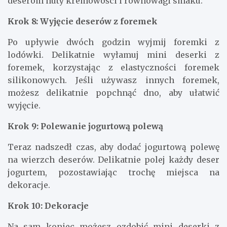
deserom nuty kremowości i równowagi smaku.
Krok 8: Wyjęcie deserów z foremek
Po upływie dwóch godzin wyjmij foremki z
lodówki. Delikatnie wyłamuj mini deserki z
foremek, korzystając z elastyczności foremek
silikonowych. Jeśli używasz innych foremek,
możesz delikatnie popchnąć dno, aby ułatwić
wyjęcie.
Krok 9: Polewanie jogurtową polewą
Teraz nadszedł czas, aby dodać jogurtową polewę
na wierzch deserów. Delikatnie polej każdy deser
jogurtem, pozostawiając trochę miejsca na
dekoracje.
Krok 10: Dekoracje
Na sam koniec możesz ozdobić mini deserki z