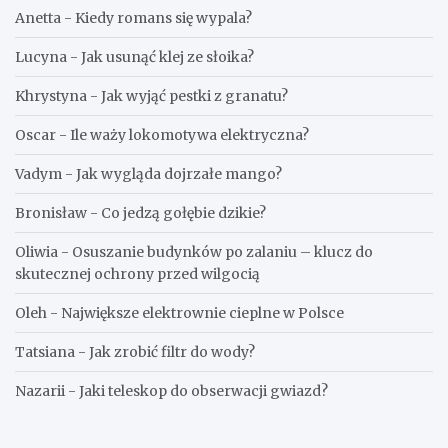
Anetta
-
Kiedy romans się wypala?
Lucyna
-
Jak usunąć klej ze słoika?
Khrystyna
-
Jak wyjąć pestki z granatu?
Oscar
-
Ile waży lokomotywa elektryczna?
Vadym
-
Jak wygląda dojrzałe mango?
Bronisław
-
Co jedzą gołębie dzikie?
Oliwia
-
Osuszanie budynków po zalaniu – klucz do
skutecznej ochrony przed wilgocią
Oleh
-
Największe elektrownie cieplne w Polsce
Tatsiana
-
Jak zrobić filtr do wody?
Nazarii
-
Jaki teleskop do obserwacji gwiazd?