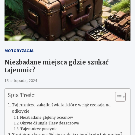
MOTORYZACJA
Niezbadane miejsca gdzie szukać
tajemnic?
13 listopada, 2024
Spis Treści
Tajemnicze zakątki świata, które wciąż czekają na
odkrycie
Niezbadane głębiny oceanów
Ukryte dżungle i lasy deszczowe
Tajemnicze pustynie
Zaginione krainy: Gdzie czekają nieodkryte tajemnice?