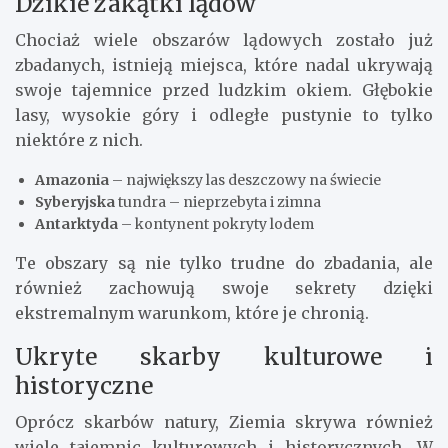
Dzikie zakątki lądów
Chociaż wiele obszarów lądowych zostało już
zbadanych, istnieją miejsca, które nadal ukrywają
swoje tajemnice przed ludzkim okiem. Głębokie
lasy, wysokie góry i odległe pustynie to tylko
niektóre z nich.
Amazonia
– największy las deszczowy na świecie
Syberyjska
tundra – nieprzebyta i zimna
Antarktyda
– kontynent pokryty lodem
Te obszary są nie tylko trudne do zbadania, ale
również zachowują swoje sekrety dzięki
ekstremalnym warunkom, które je chronią.
Ukryte skarby kulturowe i
historyczne
Oprócz skarbów natury, Ziemia skrywa również
wiele tajemnic kulturowych i historycznych. W