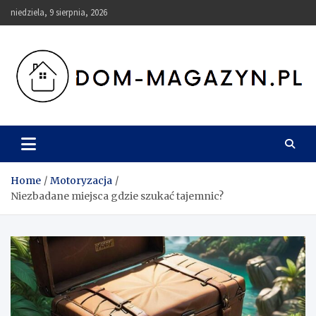
Skip
niedziela, 9 sierpnia, 2026
to
content
Dom-Magazyn.pl
Home
Motoryzacja
Niezbadane miejsca gdzie szukać tajemnic?