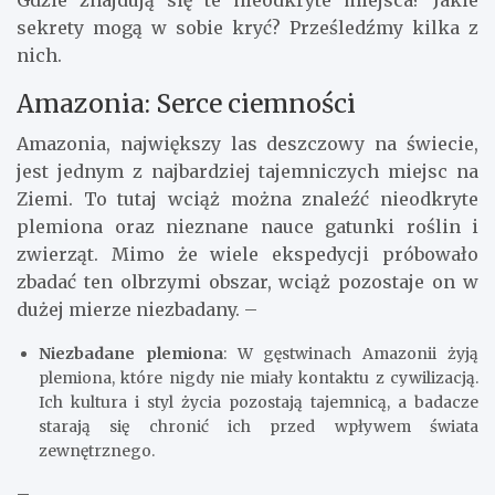
Gdzie znajdują się te nieodkryte miejsca? Jakie
sekrety mogą w sobie kryć? Prześledźmy kilka z
nich.
Amazonia: Serce ciemności
Amazonia, największy las deszczowy na świecie,
jest jednym z najbardziej tajemniczych miejsc na
Ziemi. To tutaj wciąż można znaleźć nieodkryte
plemiona oraz nieznane nauce gatunki roślin i
zwierząt. Mimo że wiele ekspedycji próbowało
zbadać ten olbrzymi obszar, wciąż pozostaje on w
dużej mierze niezbadany. –
Niezbadane plemiona
: W gęstwinach Amazonii żyją
plemiona, które nigdy nie miały kontaktu z cywilizacją.
Ich kultura i styl życia pozostają tajemnicą, a badacze
starają się chronić ich przed wpływem świata
zewnętrznego.
–