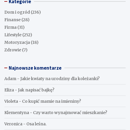
Kategorie
Dom i ogród
(236)
Finanse
(28)
Firma
(31)
Lifestyle
(252)
Motoryzacja
(18)
Zdrowie
(7)
Najnowsze komentarze
Adam
-
Jakie kwiaty na urodziny dla koleżanki?
Eliza
-
Jak napisać bajkę?
Violeta
-
Co kupić mamie na imieniny?
Klementyna
-
Czy warto wynajmować mieszkanie?
Veronica
-
Osa leśna.