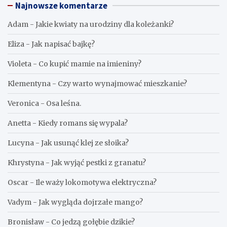
Najnowsze komentarze
Adam
-
Jakie kwiaty na urodziny dla koleżanki?
Eliza
-
Jak napisać bajkę?
Violeta
-
Co kupić mamie na imieniny?
Klementyna
-
Czy warto wynajmować mieszkanie?
Veronica
-
Osa leśna.
Anetta
-
Kiedy romans się wypala?
Lucyna
-
Jak usunąć klej ze słoika?
Khrystyna
-
Jak wyjąć pestki z granatu?
Oscar
-
Ile waży lokomotywa elektryczna?
Vadym
-
Jak wygląda dojrzałe mango?
Bronisław
-
Co jedzą gołębie dzikie?