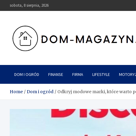
Skip
sobota, 8 sierpnia, 2026
to
content
Dom-Magazyn.pl
DOM I OGRÓD
FINANSE
FIRMA
LIFESTYLE
MOTORY
Home
Dom i ogród
Odkryj modowe marki, które warto po