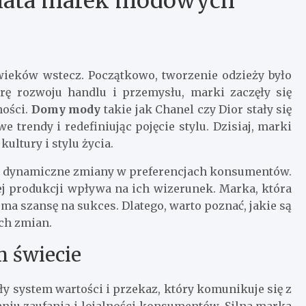
iata marek modowych
wieków wstecz. Początkowo, tworzenie odzieży było
rę rozwoju handlu i przemysłu, marki zaczęły się
ności.
Domy mody
takie jak Chanel czy Dior stały się
trendy i redefiniując pojęcie stylu. Dzisiaj, marki
ultury i stylu życia.
 dynamiczne zmiany w preferencjach konsumentów.
j produkcji wpływa na ich wizerunek. Marka, która
ma szansę na sukces. Dlatego, warto poznać, jakie są
ych zmian.
m świecie
ały system wartości i przekaz, który komunikuje się z
niu zaufania i lojalności konsumentów. Silna marka