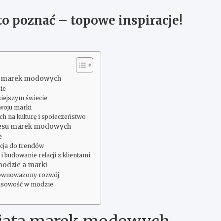
o poznać – topowe inspiracje!
a marek modowych
ie
iejszym świecie
woju marki
 na kulturę i społeczeństwo
cesu marek modowych
e
cja do trendów
i budowanie relacji z klientami
modzie a marki
równoważony rozwój
asowość w modzie