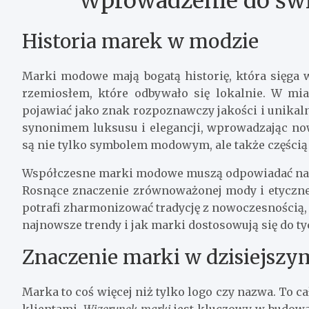
Wprowadzenie do św
Historia marek w modzie
Marki modowe mają bogatą historię, która sięga 
rzemiosłem, które odbywało się lokalnie. W mia
pojawiać jako znak rozpoznawczy jakości i unikal
synonimem luksusu i elegancji, wprowadzając nowe 
są nie tylko symbolem modowym, ale także częścią k
Współczesne marki modowe muszą odpowiadać na
Rosnące znaczenie zrównoważonej mody i etyczne
potrafi zharmonizować tradycję z nowoczesnością, 
najnowsze trendy i jak marki dostosowują się do t
Znaczenie marki w dzisiejszy
Marka to coś więcej niż tylko logo czy nazwa. To c
klientami.
Wizerunek marki
jest kluczowy w budowa