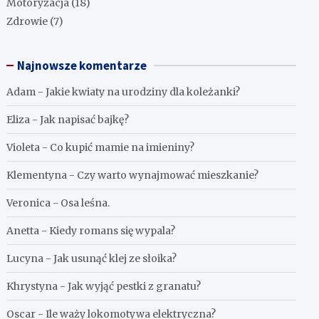
Motoryzacja
(18)
Zdrowie
(7)
Najnowsze komentarze
Adam
-
Jakie kwiaty na urodziny dla koleżanki?
Eliza
-
Jak napisać bajkę?
Violeta
-
Co kupić mamie na imieniny?
Klementyna
-
Czy warto wynajmować mieszkanie?
Veronica
-
Osa leśna.
Anetta
-
Kiedy romans się wypala?
Lucyna
-
Jak usunąć klej ze słoika?
Khrystyna
-
Jak wyjąć pestki z granatu?
Oscar
-
Ile waży lokomotywa elektryczna?