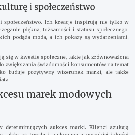
lturę i społeczeństwo
społeczeństwo. Ich kreacje inspirują nie tylko w
trzeganie piękna, tożsamości i statusu społecznego.
akich podąża moda, a ich pokazy są wydarzeniami,
ą się w kwestie społeczne, takie jak zrównoważona
ę do zwiększania świadomości konsumentów na temat
ylko buduje pozytywny wizerunek marki, ale także
ata.
ukcesu marek modowych
w determinujących sukces marki. Klienci szukają
le także są trwałe i wykonane z wysokiej jakości