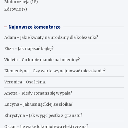
Motoryzacja
(18)
Zdrowie
(7)
Najnowsze komentarze
Adam
-
Jakie kwiaty na urodziny dla koleżanki?
Eliza
-
Jak napisać bajkę?
Violeta
-
Co kupić mamie na imieniny?
Klementyna
-
Czy warto wynajmować mieszkanie?
Veronica
-
Osa leśna.
Anetta
-
Kiedy romans się wypala?
Lucyna
-
Jak usunąć klej ze słoika?
Khrystyna
-
Jak wyjąć pestki z granatu?
Oscar
-
Ile waży lokomotywa elektryczna?