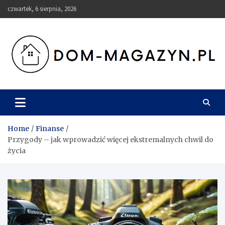
Skip
czwartek, 6 sierpnia, 2026
to
content
Dom-Magazyn.pl
Home
Finanse
Przygody – jak wprowadzić więcej ekstremalnych chwil do
życia