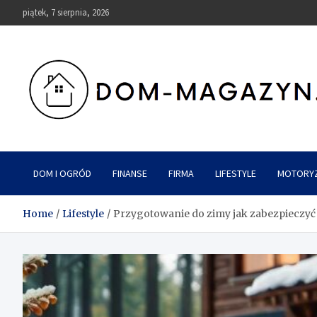
Skip
piątek, 7 sierpnia, 2026
to
content
Dom-Magazyn.pl
DOM I OGRÓD
FINANSE
FIRMA
LIFESTYLE
MOTORY
Home
Lifestyle
Przygotowanie do zimy jak zabezpieczyć