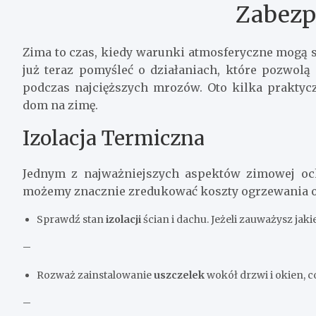
Zabezp
Zima to czas, kiedy warunki atmosferyczne mogą 
już teraz pomyśleć o działaniach, które pozwol
podczas najcięższych mrozów. Oto kilka prakty
dom na zimę.
Izolacja Termiczna
Jednym z najważniejszych aspektów zimowej och
możemy znacznie zredukować koszty ogrzewania or
Sprawdź stan
izolacji
ścian i dachu. Jeżeli zauważysz jak
–
Rozważ zainstalowanie
uszczelek
wokół drzwi i okien, c
–