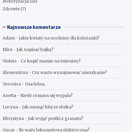
Motoryzacja
(18)
Zdrowie
(7)
Najnowsze komentarze
Adam
-
Jakie kwiaty na urodziny dla koleżanki?
Eliza
-
Jak napisać bajkę?
Violeta
-
Co kupić mamie na imieniny?
Klementyna
-
Czy warto wynajmować mieszkanie?
Veronica
-
Osa leśna.
Anetta
-
Kiedy romans się wypala?
Lucyna
-
Jak usunąć klej ze słoika?
Khrystyna
-
Jak wyjąć pestki z granatu?
Oscar
-
Ile waży lokomotywa elektryczna?