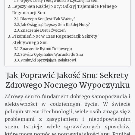
Wpływ Diety i Aktywności Fizycznej na Sen
Lepszy Sen Każdej Nocy: Odkryj Tajemnice Pełnego
Regeneracji Snu
Dlaczego Sen Jest Tak Ważny?
Jak Osiągnąć Lepszy Sen Każdej Nocy?
Znaczenie Diet i Ćwiczeń
Przemień Noc w Czas Regeneracji: Sekrety
Efektywnego Snu
Znaczenie Rytmu Dobowego
Stwórz Optymalne Warunki do Snu
Praktyki Sprzyjające Relaksowi
Jak Poprawić Jakość Snu: Sekrety
Zdrowego Nocnego Wypoczynku
Zdrowy sen to fundament dobrego samopoczucia i
efektywności w codziennym życiu. W świecie
pełnym stresu i technologii, wiele osób zmaga się z
problemami z zasypianiem i nieodpowiednim
snem. Istnieje wiele sprawdzonych sposobów,
które mogą pomóc w poprawie jakości snu. Poniżej