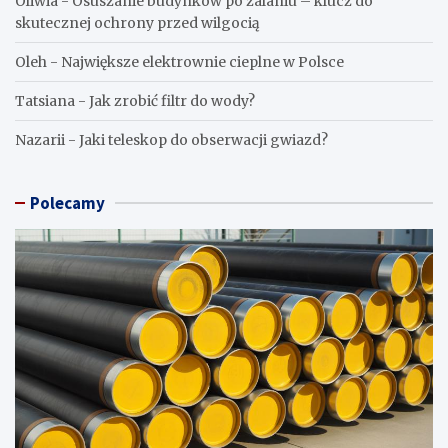
Oliwia
-
Osuszanie budynków po zalaniu – klucz do
skutecznej ochrony przed wilgocią
Oleh
-
Największe elektrownie cieplne w Polsce
Tatsiana
-
Jak zrobić filtr do wody?
Nazarii
-
Jaki teleskop do obserwacji gwiazd?
Polecamy