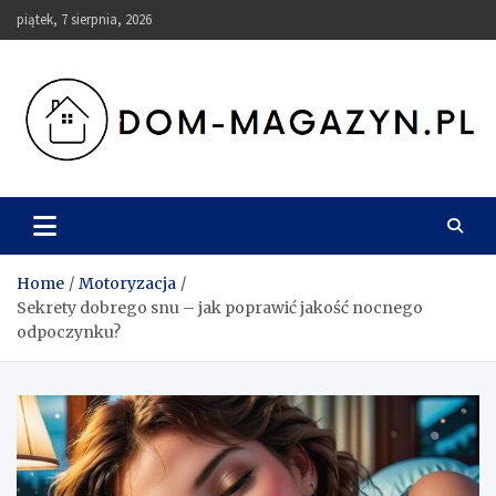
Skip
piątek, 7 sierpnia, 2026
to
content
Dom-Magazyn.pl
Home
Motoryzacja
Sekrety dobrego snu – jak poprawić jakość nocnego
odpoczynku?