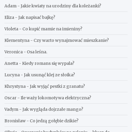
Adam
-
Jakie kwiaty na urodziny dla koleżanki?
Eliza
-
Jak napisać bajkę?
Violeta
-
Co kupić mamie na imieniny?
Klementyna
-
Czy warto wynajmować mieszkanie?
Veronica
-
Osa leśna.
Anetta
-
Kiedy romans się wypala?
Lucyna
-
Jak usunąć klej ze słoika?
Khrystyna
-
Jak wyjąć pestki z granatu?
Oscar
-
Ile waży lokomotywa elektryczna?
Vadym
-
Jak wygląda dojrzałe mango?
Bronisław
-
Co jedzą gołębie dzikie?