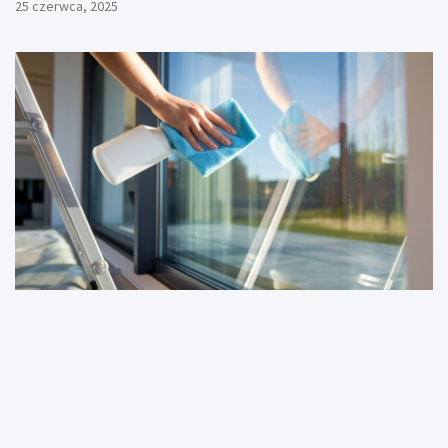
25 czerwca, 2025
DOM I OGRÓD
Jak umyć okna bez smug? 5 sprawdzonych sposobów
na krystalicznie czyste szyby
30 maja, 2025