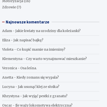
Motoryzacja
(18)
Zdrowie
(7)
Najnowsze komentarze
Adam
-
Jakie kwiaty na urodziny dla koleżanki?
Eliza
-
Jak napisać bajkę?
Violeta
-
Co kupić mamie na imieniny?
Klementyna
-
Czy warto wynajmować mieszkanie?
Veronica
-
Osa leśna.
Anetta
-
Kiedy romans się wypala?
Lucyna
-
Jak usunąć klej ze słoika?
Khrystyna
-
Jak wyjąć pestki z granatu?
Oscar
-
Ile waży lokomotywa elektryczna?