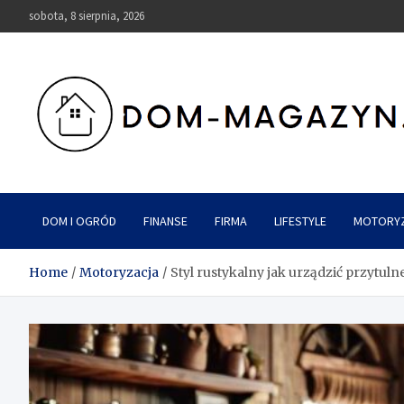
Skip
sobota, 8 sierpnia, 2026
to
content
Dom-Magazyn.pl
DOM I OGRÓD
FINANSE
FIRMA
LIFESTYLE
MOTORY
Home
Motoryzacja
Styl rustykalny jak urządzić przytuln