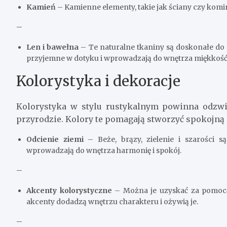
Kamień
– Kamienne elementy, takie jak ściany czy komi
–
Len i bawełna
– Te naturalne tkaniny są doskonałe do d
przyjemne w dotyku i wprowadzają do wnętrza miękkość
Kolorystyka i dekoracje
Kolorystyka w stylu rustykalnym powinna odzwi
przyrodzie. Kolory te pomagają stworzyć spokojną i
Odcienie ziemi
– Beże, brązy, zielenie i szarości s
wprowadzają do wnętrza harmonię i spokój.
–
Akcenty kolorystyczne
– Można je uzyskać za pomocą 
akcenty dodadzą wnętrzu charakteru i ożywią je.
–