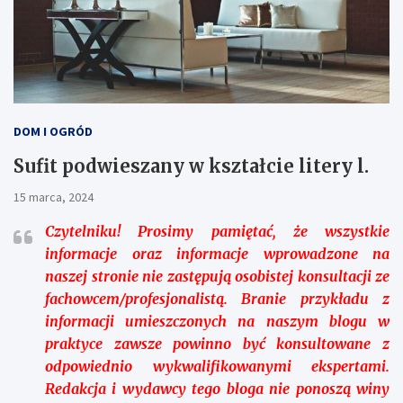
DOM I OGRÓD
Sufit podwieszany w kształcie litery l.
15 marca, 2024
Czytelniku!
Prosimy pamiętać, że wszystkie
informacje oraz informacje wprowadzone na
naszej stronie nie zastępują osobistej konsultacji ze
fachowcem/profesjonalistą. Branie przykładu z
informacji umieszczonych na naszym blogu w
praktyce zawsze powinno być konsultowane z
odpowiednio wykwalifikowanymi ekspertami.
Redakcja i wydawcy tego bloga nie ponoszą winy