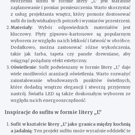
tworzeniu sufitu w formie litery „L” jest staranne
zaplanowanie i pomiar pomieszczenia. Warto skorzystać
z usług projektanta wnętrz, który pomoże dostosować
sufit do indywidualnych potrzeb i wymiarów przestrzeni.
Materiały
: Wybór odpowiednich materiałów jest
kluczowy. Płyty gipsowo-kartonowe są popularnym
wyborem ze względu na ich lekkość i łatwość w obróbce.
Dodatkowo, można zastosować różne wykończenia,
takie jak farba, tapeta czy panele drewniane, aby
osiągnąć pożądany efekt estetyczny.
Oświetlenie
: Sufit podwieszany w formie litery „L” daje
wiele możliwości aranżacji oświetlenia. Warto rozważyć
zainstalowanie wbudowanych punktów świetlnych,
które dodadzą wnętrzu elegancji i stworzą przyjemny
nastrój. Światła LED są także doskonałym wyborem ze
względu na ich energooszczędność.
Inspiracje do sufitu w formie litery „L”
Sufit w kształcie litery „L” jako granica między kuchnią
a jadalnią
: Ten projekt sufitu może wyraźnie oddzielić te