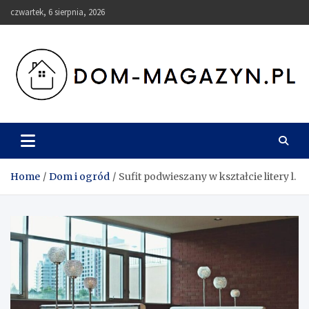
Skip
czwartek, 6 sierpnia, 2026
to
content
Dom-Magazyn.pl
Home
Dom i ogród
Sufit podwieszany w kształcie litery l.