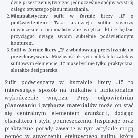
dwie przestrzenie, tworząc jednocześnie spójny wystrój
całego otwartego planu mieszkania.
Minimalistyczny sufit w formie litery „L” z
podświetleniem
: Taka aranżacja sufitu stworzy
nowoczesne i minimalistyczne wnętrze, które będzie
przyciągać uwagę swoim subtelnie podświetlonym
konturem.
Sufit w formie litery „L” z wbudowaną przestrzenią do
przechowywania
: Możliwość ukrycia półek lub szafek w
sufitowym elemencie „L” może być nie tylko praktyczna,
ale także designerska.
Sufit podwieszany w kształcie litery „L” to
interesujący sposób na unikalne i funkcjonalne
wykończenie wnętrza.
Przy odpowiednim
planowaniu i wyborze materiałów
może on stać
się centralnym elementem aranżacji, dodając
charakteru i stylu pomieszczeniu. Inspiracje oraz
praktyczne porady zawarte w tym artykule mogą
pomóc w stworzeniu efektownego sufitu, który