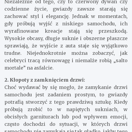
Niezależnie od tego, czy to czerwony dywan czy
codzienne życie, gwiazdy zawsze starają się
zachować styl i elegancję. Jednak w momentach,
gdy próbują wyjść z niskiego samochodu, ich
wyrafinowane kreacje stają się przeszkodą.
Wysokie obcasy, długie suknie i obszerne płaszcze
sprawiają, że wyjście z auta staje się wyjątkowo
trudne. Niejednokrotnie można zobaczyć, jak
celebryci tracą równowagę i niemalże robią „salto
mortale” na asfalcie.
2. Kłopoty z zamknięciem drzwi:
Choć wydawać by się mogło, że zamykanie drzwi
samochodu jest zadaniem prostym, to gwiazdy
potrafią stworzyć z tego prawdziwą sztukę. Kiedy
próbują zrobić to w napiętych sukniach, w
obcisłych garniturach lub pod wpływem emocji,
często dochodzi do sytuacji, w których drzwi
samochodu nie zamykają się tak gładko, jakby tego