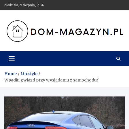
Skip
niedziela, 9 sierpnia, 2026
to
content
Dom-Magazyn.pl
Home
Lifestyle
Wpadki gwiazd przy wysiadaniu z samochodu?