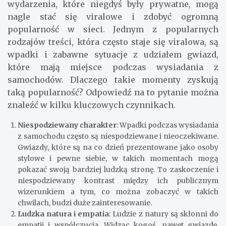
wydarzenia, które niegdyś były prywatne, mogą
nagle stać się viralowe i zdobyć ogromną
popularność w sieci. Jednym z popularnych
rodzajów treści, która często staje się viralowa, są
wpadki i zabawne sytuacje z udziałem gwiazd,
które mają miejsce podczas wysiadania z
samochodów. Dlaczego takie momenty zyskują
taką popularność? Odpowiedź na to pytanie można
znaleźć w kilku kluczowych czynnikach.
Niespodziewany charakter
: Wpadki podczas wysiadania
z samochodu często są niespodziewane i nieoczekiwane.
Gwiazdy, które są na co dzień prezentowane jako osoby
stylowe i pewne siebie, w takich momentach mogą
pokazać swoją bardziej ludzką stronę. To zaskoczenie i
niespodziewany kontrast między ich publicznym
wizerunkiem a tym, co można zobaczyć w takich
chwilach, budzi duże zainteresowanie.
Ludzka natura i empatia
: Ludzie z natury są skłonni do
empatii i współczucia. Widząc kogoś, nawet gwiazdę,