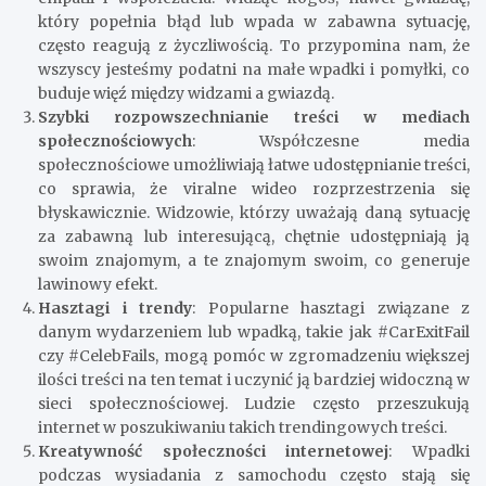
który popełnia błąd lub wpada w zabawna sytuację,
często reagują z życzliwością. To przypomina nam, że
wszyscy jesteśmy podatni na małe wpadki i pomyłki, co
buduje więź między widzami a gwiazdą.
Szybki rozpowszechnianie treści w mediach
społecznościowych
: Współczesne media
społecznościowe umożliwiają łatwe udostępnianie treści,
co sprawia, że viralne wideo rozprzestrzenia się
błyskawicznie. Widzowie, którzy uważają daną sytuację
za zabawną lub interesującą, chętnie udostępniają ją
swoim znajomym, a te znajomym swoim, co generuje
lawinowy efekt.
Hasztagi i trendy
: Popularne hasztagi związane z
danym wydarzeniem lub wpadką, takie jak #CarExitFail
czy #CelebFails, mogą pomóc w zgromadzeniu większej
ilości treści na ten temat i uczynić ją bardziej widoczną w
sieci społecznościowej. Ludzie często przeszukują
internet w poszukiwaniu takich trendingowych treści.
Kreatywność społeczności internetowej
: Wpadki
podczas wysiadania z samochodu często stają się