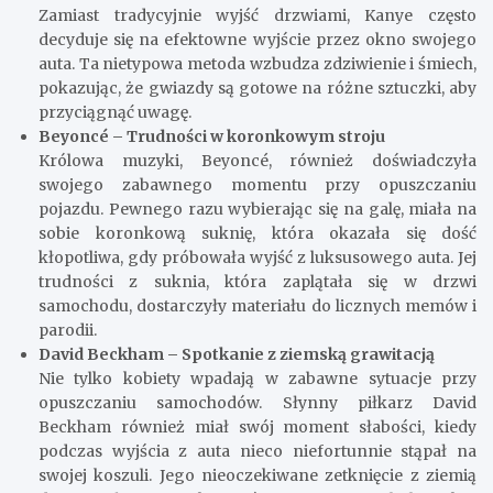
Zamiast tradycyjnie wyjść drzwiami, Kanye często
decyduje się na efektowne wyjście przez okno swojego
auta. Ta nietypowa metoda wzbudza zdziwienie i śmiech,
pokazując, że gwiazdy są gotowe na różne sztuczki, aby
przyciągnąć uwagę.
Beyoncé – Trudności w koronkowym stroju
Królowa muzyki, Beyoncé, również doświadczyła
swojego zabawnego momentu przy opuszczaniu
pojazdu. Pewnego razu wybierając się na galę, miała na
sobie koronkową suknię, która okazała się dość
kłopotliwa, gdy próbowała wyjść z luksusowego auta. Jej
trudności z suknia, która zaplątała się w drzwi
samochodu, dostarczyły materiału do licznych memów i
parodii.
David Beckham – Spotkanie z ziemską grawitacją
Nie tylko kobiety wpadają w zabawne sytuacje przy
opuszczaniu samochodów. Słynny piłkarz David
Beckham również miał swój moment słabości, kiedy
podczas wyjścia z auta nieco niefortunnie stąpał na
swojej koszuli. Jego nieoczekiwane zetknięcie z ziemią