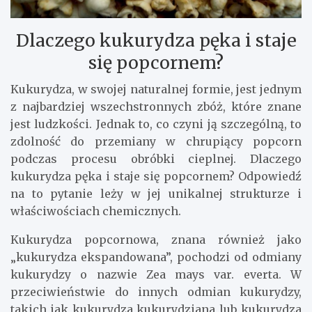
Dlaczego kukurydza pęka i staje
się popcornem?
Kukurydza, w swojej naturalnej formie, jest jednym
z najbardziej wszechstronnych zbóż, które znane
jest ludzkości. Jednak to, co czyni ją szczególną, to
zdolność do przemiany w chrupiący popcorn
podczas procesu obróbki cieplnej. Dlaczego
kukurydza pęka i staje się popcornem? Odpowiedź
na to pytanie leży w jej unikalnej strukturze i
właściwościach chemicznych.
Kukurydza popcornowa, znana również jako
„kukurydza ekspandowana”, pochodzi od odmiany
kukurydzy o nazwie Zea mays var. everta. W
przeciwieństwie do innych odmian kukurydzy,
takich jak kukurydza kukurydziana lub kukurydza