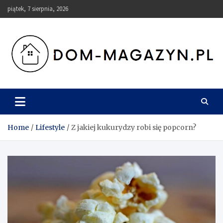
Skip
piątek, 7 sierpnia, 2026
to
content
Dom-Magazyn.pl
Home
Lifestyle
Z jakiej kukurydzy robi się popcorn?