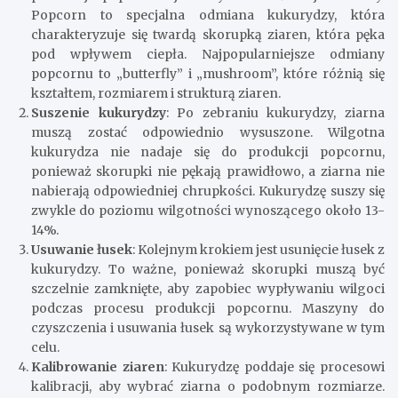
Popcorn to specjalna odmiana kukurydzy, która
charakteryzuje się twardą skorupką ziaren, która pęka
pod wpływem ciepła. Najpopularniejsze odmiany
popcornu to „butterfly” i „mushroom”, które różnią się
kształtem, rozmiarem i strukturą ziaren.
Suszenie kukurydzy
: Po zebraniu kukurydzy, ziarna
muszą zostać odpowiednio wysuszone. Wilgotna
kukurydza nie nadaje się do produkcji popcornu,
ponieważ skorupki nie pękają prawidłowo, a ziarna nie
nabierają odpowiedniej chrupkości. Kukurydzę suszy się
zwykle do poziomu wilgotności wynoszącego około 13-
14%.
Usuwanie łusek
: Kolejnym krokiem jest usunięcie łusek z
kukurydzy. To ważne, ponieważ skorupki muszą być
szczelnie zamknięte, aby zapobiec wypływaniu wilgoci
podczas procesu produkcji popcornu. Maszyny do
czyszczenia i usuwania łusek są wykorzystywane w tym
celu.
Kalibrowanie ziaren
: Kukurydzę poddaje się procesowi
kalibracji, aby wybrać ziarna o podobnym rozmiarze.