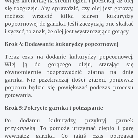
Włącz kuchenkę na średni ogień i poczekaj, aż olej
się rozgrzeje. Aby sprawdzić, czy olej jest gotowy,
możesz wrzucić kilka ziaren kukurydzy
popcornowej do garnka. Jeśli zaczynają one skakać
i syczeć, to znak, że olej jest wystarczająco gorący.
Krok 4: Dodawanie kukurydzy popcornowej
Teraz czas na dodanie kukurydzy popcornowej.
Wlej ją do gorącego oleju, starając się
równomiernie rozprowadzić ziarna na dnie
garnka. Nie przekraczaj ilości ziaren, ponieważ
popcorn będzie się powiększać podczas procesu
gotowania.
Krok 5: Pokrycie garnka i potrząsanie
Po dodaniu kukurydzy, przykryj garnek
przykrywką. To pomoże utrzymać ciepło i parę
wewnątrz garnka. Co jakiś czas potrząsaj