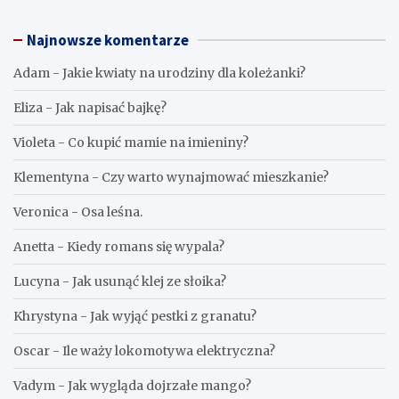
Najnowsze komentarze
Adam
-
Jakie kwiaty na urodziny dla koleżanki?
Eliza
-
Jak napisać bajkę?
Violeta
-
Co kupić mamie na imieniny?
Klementyna
-
Czy warto wynajmować mieszkanie?
Veronica
-
Osa leśna.
Anetta
-
Kiedy romans się wypala?
Lucyna
-
Jak usunąć klej ze słoika?
Khrystyna
-
Jak wyjąć pestki z granatu?
Oscar
-
Ile waży lokomotywa elektryczna?
Vadym
-
Jak wygląda dojrzałe mango?