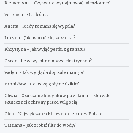
Klementyna
-
Czy warto wynajmować mieszkanie?
Veronica
-
Osa leśna.
Anetta
-
Kiedy romans się wypala?
Lucyna
-
Jak usunąć klej ze słoika?
Khrystyna
-
Jak wyjąć pestki z granatu?
Oscar
-
Ile waży lokomotywa elektryczna?
Vadym
-
Jak wygląda dojrzałe mango?
Bronisław
-
Co jedzą gołębie dzikie?
Oliwia
-
Osuszanie budynków po zalaniu – klucz do
skutecznej ochrony przed wilgocią
Oleh
-
Największe elektrownie cieplne w Polsce
Tatsiana
-
Jak zrobić filtr do wody?